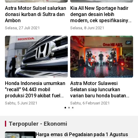
Astra Motor Sulsel salurkan
Kia All New Sportage hadir
donasi kurban di Sultra dan
dengan desain lebih
Ambon
modern, cek spesifikasinya
disini
Selasa, 27 Juli 2021
Selasa, 8 Juni 2021
Honda Indonesia umumkan
Astra Motor Sulawesi
"recall" 94.443 mobil
Selatan siap luncurkan
produksi 2019 akibat fuel
varian baru honda buatan
pump bermasalah, cek jenis
Jepang
Sabtu, 5 Juni 2021
Sabtu, 6 Februari 2021
mobilnya disini
Terpopuler - Ekonomi
Harga emas di Pegadaian pada 1 Agustus