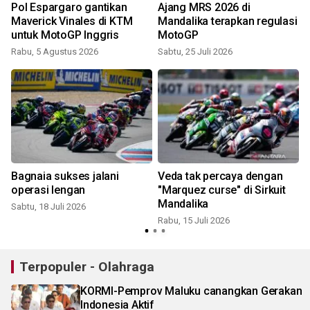
Pol Espargaro gantikan
Ajang MRS 2026 di
Maverick Vinales di KTM
Mandalika terapkan regulasi
untuk MotoGP Inggris
MotoGP
Rabu, 5 Agustus 2026
Sabtu, 25 Juli 2026
S
Bagnaia sukses jalani
Veda tak percaya dengan
operasi lengan
"Marquez curse" di Sirkuit
Mandalika
Sabtu, 18 Juli 2026
R
Rabu, 15 Juli 2026
Terpopuler - Olahraga
KORMI-Pemprov Maluku canangkan Gerakan
Indonesia Aktif