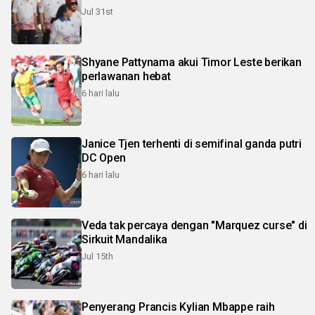
Jul 31st
Shyane Pattynama akui Timor Leste berikan
perlawanan hebat
6 hari lalu
Janice Tjen terhenti di semifinal ganda putri
DC Open
6 hari lalu
Veda tak percaya dengan "Marquez curse" di
Sirkuit Mandalika
Jul 15th
Penyerang Prancis Kylian Mbappe raih