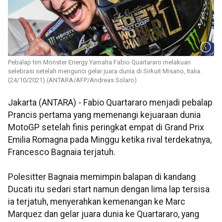
Pebalap tim Monster Energy Yamaha Fabio Quartararo melakuan
selebrasi setelah mengunci gelar juara dunia di Sirkuit Misano, Italia.
(24/10/2021) (ANTARA/AFP/Andreas Solaro)
Jakarta (ANTARA) - Fabio Quartararo menjadi pebalap
Prancis pertama yang memenangi kejuaraan dunia
MotoGP setelah finis peringkat empat di Grand Prix
Emilia Romagna pada Minggu ketika rival terdekatnya,
Francesco Bagnaia terjatuh.
Polesitter Bagnaia memimpin balapan di kandang
Ducati itu sedari start namun dengan lima lap tersisa
ia terjatuh, menyerahkan kemenangan ke Marc
Marquez dan gelar juara dunia ke Quartararo, yang