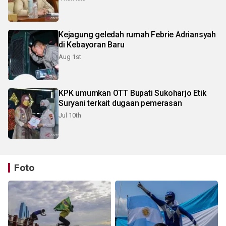
Kejagung geledah rumah Febrie Adriansyah
di Kebayoran Baru
Aug 1st
KPK umumkan OTT Bupati Sukoharjo Etik
Suryani terkait dugaan pemerasan
Jul 10th
Foto