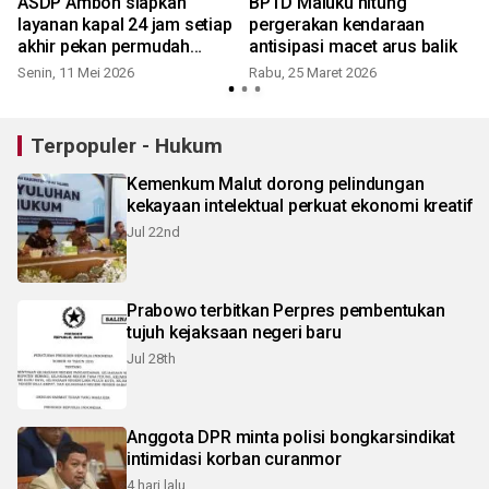
ASDP Ambon siapkan
BPTD Maluku hitung
layanan kapal 24 jam setiap
pergerakan kendaraan
akhir pekan permudah
antisipasi macet arus balik
mobilitas warga
Senin, 11 Mei 2026
Rabu, 25 Maret 2026
Terpopuler - Hukum
Kemenkum Malut dorong pelindungan
kekayaan intelektual perkuat ekonomi kreatif
Jul 22nd
Prabowo terbitkan Perpres pembentukan
tujuh kejaksaan negeri baru
Jul 28th
Anggota DPR minta polisi bongkarsindikat
intimidasi korban curanmor
4 hari lalu