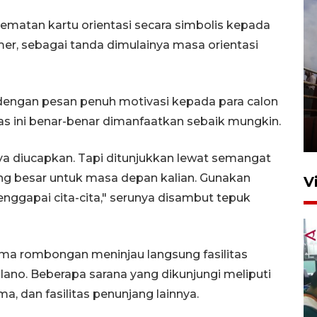
yematan kartu orientasi secara simbolis kepada
 Amer, sebagai tanda dimulainya masa orientasi
Unjuk rasa protes penataan
engan pesan penuh motivasi kepada para calon
Pasar Higienis
s ini benar-benar dimanfaatkan sebaik mungkin.
5 Mei 2026 05:32
a diucapkan. Tapi ditunjukkan lewat semangat
ang besar untuk masa depan kalian. Gunakan
V
nggapai cita-cita," serunya disambut tepuk
ma rombongan meninjau langsung fasilitas
ano. Beberapa sarana yang dikunjungi meliputi
a, dan fasilitas penunjang lainnya.
Ambon ajak semua pihak buka