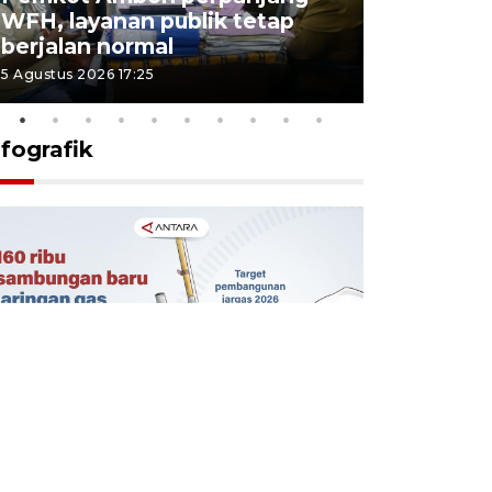
WFH, layanan publik tetap
Pemkot 
berjalan normal
registrasi
5 Agustus 2026 17:25
4 Agustus 2026
nfografik