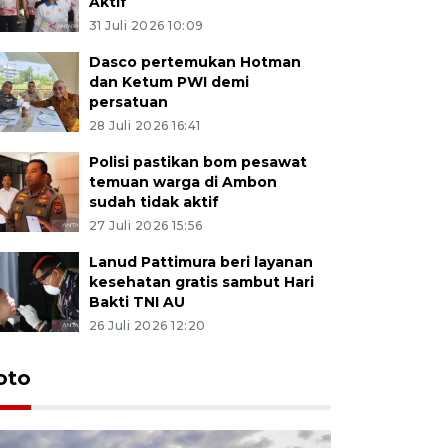
Aktif
31 Juli 2026 10:09
Dasco pertemukan Hotman
dan Ketum PWI demi
persatuan
28 Juli 2026 16:41
Polisi pastikan bom pesawat
temuan warga di Ambon
sudah tidak aktif
27 Juli 2026 15:56
Lanud Pattimura beri layanan
kesehatan gratis sambut Hari
Bakti TNI AU
26 Juli 2026 12:20
Euforia s
oto
Ternate
4 Juli 2026 11:1