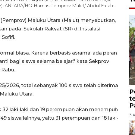
2025). ANTARA/HO-Humas Pemprov Malut/ Abdul Fatah.
i (Pemprov) Maluku Utara (Malut) menyebutkan,
n pada Sekolah Rakyat (SR) di Instalasi
ofifi.
ormal biasa. Karena berbasis asrama, ada peran
nti bagi siswa selama belajar," kata Sekprov
 Rabu.
5/2026, total sebanyak 100 siswa telah diterima
P
 Maluku Utara.
t
P
tas 32 laki-laki dan 19 perempuan akan menempuh
3 
49 siswa lainnya, yaitu 31 perempuan dan 18 laki-