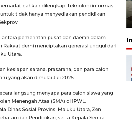
ruang pada anak di lembaga
 memadai, bahkan dilengkapi teknologi informasi.
pembinaan
untuk tidak hanya menyediakan pendidikan
23 Juli 2026 14:28
Sekprov.
gi antara pemerintah pusat dan daerah dalam
I
 Rakyat demi menciptakan generasi unggul dari
ku Utara.
n kesiapan sarana, prasarana, dan para calon
u yang akan dimulai Juli 2025.
ecara langsung menyapa para calon siswa yang
olah Menengah Atas (SMA) di IPWL.
la Dinas Sosial Provinsi Maluku Utara, Zen
ehatan dan Pendidikan, serta Kepala Sentra