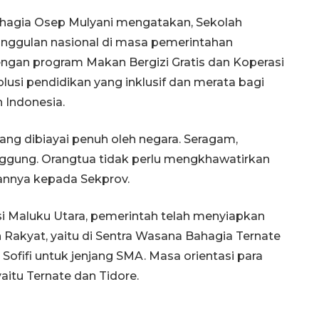
ahagia Osep Mulyani mengatakan, Sekolah
nggulan nasional di masa pemerintahan
ngan program Makan Bergizi Gratis dan Koperasi
olusi pendidikan yang inklusif dan merata bagi
h Indonesia.
yang dibiayai penuh oleh negara. Seragam,
nggung. Orangtua tidak perlu mengkhawatirkan
rannya kepada Sekprov.
i Maluku Utara, pemerintah telah menyiapkan
Ekonomi triwulan II-2026
tumbuh 5,29 persen
h Rakyat, yaitu di Sentra Wasana Bahagia Ternate
2026-08-06 18:45:00
ofifi untuk jenjang SMA. Masa orientasi para
yaitu Ternate dan Tidore.