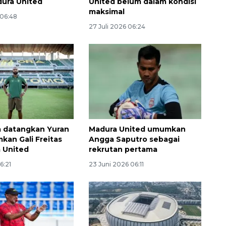
ura United
United belum dalam kondisi
maksimal
 06:48
27 Juli 2026 06:24
 datangkan Yuran
Madura United umumkan
Ekspedisi Rupiah Berdaulat
kan Gali Freitas
Angga Saputro sebagai
2026 sambangi Papua
 United
rekrutan pertama
2026-08-06 13:15:00
6:21
23 Juni 2026 06:11