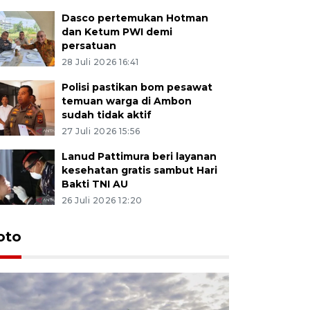
Dasco pertemukan Hotman
dan Ketum PWI demi
persatuan
28 Juli 2026 16:41
Polisi pastikan bom pesawat
temuan warga di Ambon
sudah tidak aktif
27 Juli 2026 15:56
Lanud Pattimura beri layanan
kesehatan gratis sambut Hari
Bakti TNI AU
26 Juli 2026 12:20
Euforia s
oto
Ternate
4 Juli 2026 11:1