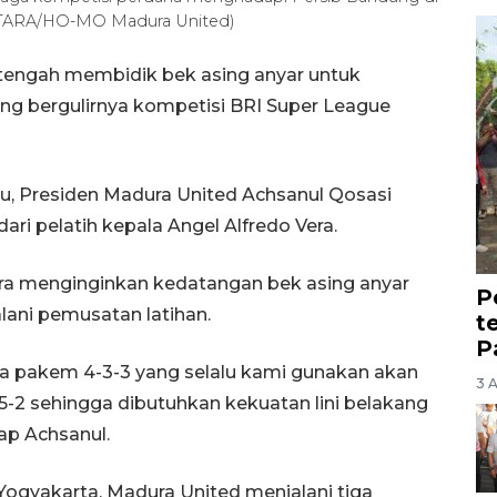
ANTARA/HO-MO Madura United)
 tengah membidik bek asing anyar untuk
ng bergulirnya kompetisi BRI Super League
gu, Presiden Madura United Achsanul Qosasi
i pelatih kepala Angel Alfredo Vera.
ra menginginkan kedatangan bek asing anyar
P
lani pemusatan latihan.
t
P
ema pakem 4-3-3 yang selalu kami gunakan akan
3 
5-2 sehingga dibutuhkan kekuatan lini belakang
ap Achsanul.
Yogyakarta, Madura United menjalani tiga