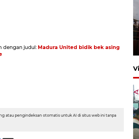
Unjuk rasa protes penataan
Pasar Higienis
m dengan judul:
Madura United bidik bek asing
5 Mei 2026 05:32
e
V
g atau pengindeksan otomatis untuk AI di situs web ini tanpa
Ambon ajak semua pihak buka
ruang pada anak di lembaga