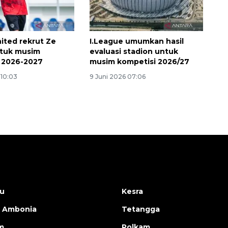
ited rekrut Ze
I.League umumkan hasil
tuk musim
evaluasi stadion untuk
 2026-2027
musim kompetisi 2026/27
 10:03
9 Juni 2026 07:06
u
Kesra
 Ambonia
Tetangga
m
Polkam