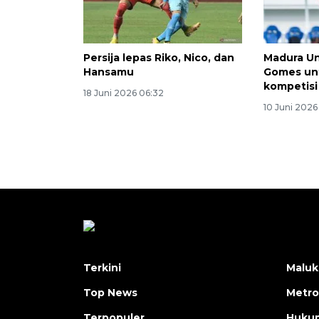
Persija lepas Riko, Nico, dan
Madura Un
Hansamu
Gomes un
kompetisi
18 Juni 2026 06:32
10 Juni 2026
Terkini
Maluk
Top News
Metro
Terpopuler
Huku