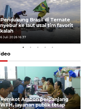
Pendukung Brasil di Ternate
nyebur ke laut usai tim favorit
kalah
6 Juli 2026 16:37
ideo
Pemkot Ambon perpanjang
WFH, layanan publik tetap
Pemkot 