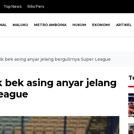
Top News
Rilis Pers
NAL
MALUKU
METRO AMBOINA
HUKUM
EKONOMI
ARTIKEL
ik bek asing anyar jelang bergulirnya Super League
T
 bek asing anyar jelang
League