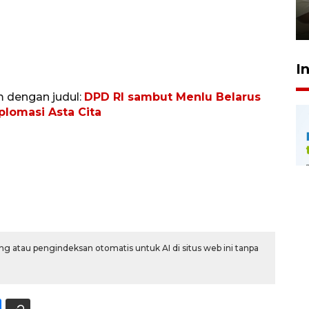
pembinaan
23 Juli 2026 14:28
I
m dengan judul:
DPD RI sambut Menlu Belarus
lomasi Asta Cita
g atau pengindeksan otomatis untuk AI di situs web ini tanpa