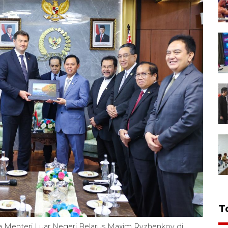
T
Menteri Luar Negeri Belarus Maxim Ryzhenkov di