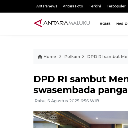
Antaranews
Antara Foto
Terkini
Terpopuler
HOME
NASIO
Home
Polkam
DPD RI sambut Men
DPD RI sambut Men
swasembada pangan
Rabu, 6 Agustus 2025 6:56 WIB