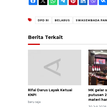
DPD RI
BELARUS
SWASEMBADA PA
Berita Terkait
Rifai Darus Layak Ketuai
MK gelar 
KNPI
putusan 2
materi hari
baru saja
30 Juli 2026