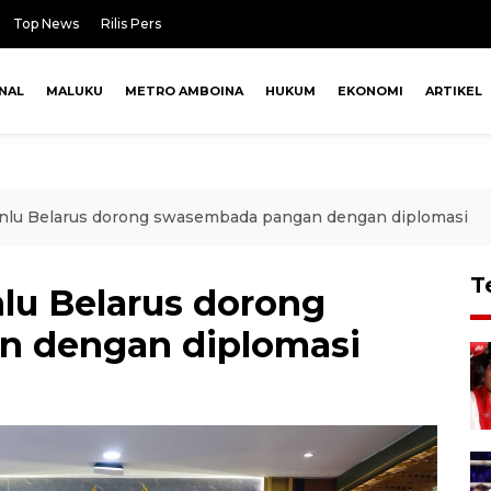
Top News
Rilis Pers
NAL
MALUKU
METRO AMBOINA
HUKUM
EKONOMI
ARTIKEL
lu Belarus dorong swasembada pangan dengan diplomasi
T
lu Belarus dorong
 dengan diplomasi