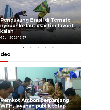
Pendukung Brasil di Ternate
nyebur ke laut usai tim favorit
kalah
6 Juli 2026 16:37
ideo
Pemkot Ambon perpanjang
WFH, layanan publik tetap
Pemkot 