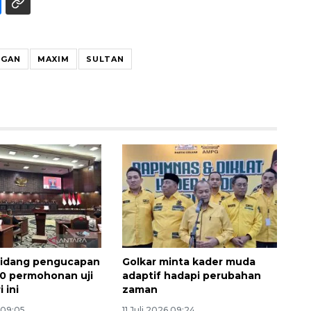
NGAN
MAXIM
SULTAN
Memberantas kejahatan
jalanan Jakarta
2026-08-05 18:00:00
sidang pengucapan
Golkar minta kader muda
0 permohonan uji
adaptif hadapi perubahan
 ini
zaman
 09:05
11 Juli 2026 09:24