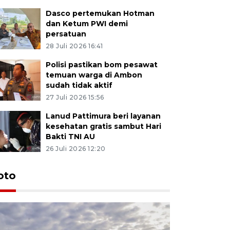
Dasco pertemukan Hotman
dan Ketum PWI demi
persatuan
28 Juli 2026 16:41
Polisi pastikan bom pesawat
temuan warga di Ambon
sudah tidak aktif
27 Juli 2026 15:56
Lanud Pattimura beri layanan
kesehatan gratis sambut Hari
Bakti TNI AU
26 Juli 2026 12:20
Euforia s
oto
Ternate
4 Juli 2026 11:1