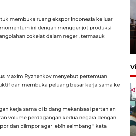
tuk membuka ruang ekspor Indonesia ke luar
 momentum ini dengan menggenjot produksi
Unjuk rasa protes penataan
ngolahan cokelat dalam negeri, termasuk
Pasar Higienis
5 Mei 2026 05:32
V
larus Maxim Ryzhenkov menyebut pertemuan
uktif dan membuka peluang besar kerja sama ke
n kerja sama di bidang mekanisasi pertanian
atkan volume perdagangan kedua negara dengan
Ambon ajak semua pihak buka
por dan diimpor agar lebih seimbang,” kata
ruang pada anak di lembaga