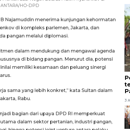
25). ANTARA/HO-DPD
an B Najamuddin menerima kunjungan kehormatan
enkov di kompleks parlemen, Jakarta, dan
a pangan melalui diplomasi.
itmen dalam mendukung dan mengawal agenda
ususnya di bidang pangan. Menurut dia, potensi
dinilai memiliki kesamaan dan peluang sinergi
arus.
P
t
P
erja sama yang lebih konkret,” kata Sultan dalam
Jakarta, Rabu.
3 
njadi bagian dari upaya DPD RI memperkuat
rutama dalam sektor pertanian, industri pangan,
gi, hingga potensi joint venture antara pelaku