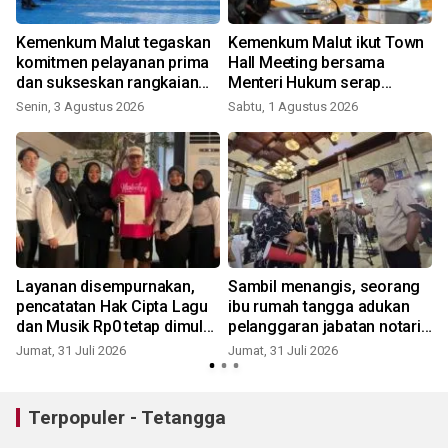
Kemenkum Malut tegaskan
Kemenkum Malut ikut Town
komitmen pelayanan prima
Hall Meeting bersama
dan sukseskan rangkaian
Menteri Hukum serap
Hari Pengayoman ke-81
aspirasi ASN di daerah
Senin, 3 Agustus 2026
Sabtu, 1 Agustus 2026
J
Layanan disempurnakan,
Sambil menangis, seorang
pencatatan Hak Cipta Lagu
ibu rumah tangga adukan
dan Musik Rp0 tetap dimulai
pelanggaran jabatan notaris
1 Agustus
ke Menteri Hukum
Jumat, 31 Juli 2026
Jumat, 31 Juli 2026
J
Terpopuler - Tetangga