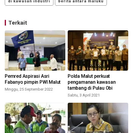
di kawasan industri
berita antara maluku
Terkait
Pemred Aspirasi Asri
Polda Malut perkuat
Fabanyo pimpin PWI Malut
pengamanan kawasan
t
tambang di Pulau Obi
Minggu, 25 September 2022
Sabtu, 3 April 2021
R