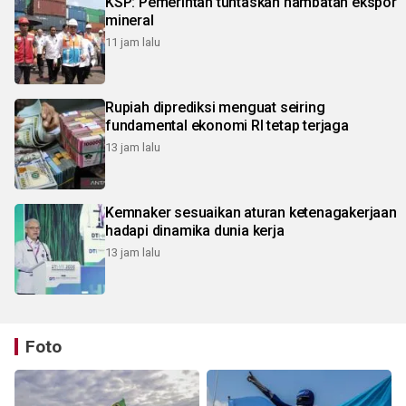
KSP: Pemerintah tuntaskan hambatan ekspor
mineral
11 jam lalu
Rupiah diprediksi menguat seiring
fundamental ekonomi RI tetap terjaga
13 jam lalu
Kemnaker sesuaikan aturan ketenagakerjaan
hadapi dinamika dunia kerja
13 jam lalu
Foto