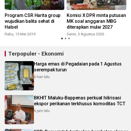
k
Program CSR Harita group
Komisi X DPR minta putusan
wujudkan balita sehat di
MK soal anggaran MBG
Halsel
diterapkan mulai 2027
Rabu, 15 Mei 2019
Senin, 3 Agustus 2026
S
Terpopuler - Ekonomi
Harga emas di Pegadaian pada 1 Agustus
serempak turun
6 hari lalu
BKHIT Maluku-Bappenas perkuat hilirisasi
ekspor perikanan terkhusus komoditas TCT
6 jam lalu