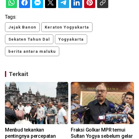
Tags:
Jejak Banon
Keraton Yogyakarta
Sekaten Tahun Dal
Yogyakarta
berita antara maluku
Terkait
Menbud tekankan
Fraksi Golkar MPR temui
pentingnya percepatan
Sultan Yogya sebelum gelar