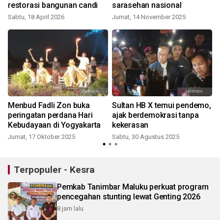
restorasi bangunan candi
sarasehan nasional
Sabtu, 18 April 2026
Jumat, 14 November 2025
R
Menbud Fadli Zon buka
Sultan HB X temui pendemo,
peringatan perdana Hari
ajak berdemokrasi tanpa
Kebudayaan di Yogyakarta
kekerasan
Jumat, 17 Oktober 2025
Sabtu, 30 Agustus 2025
K
Terpopuler - Kesra
Pemkab Tanimbar Maluku perkuat program
pencegahan stunting lewat Genting 2026
8 jam lalu