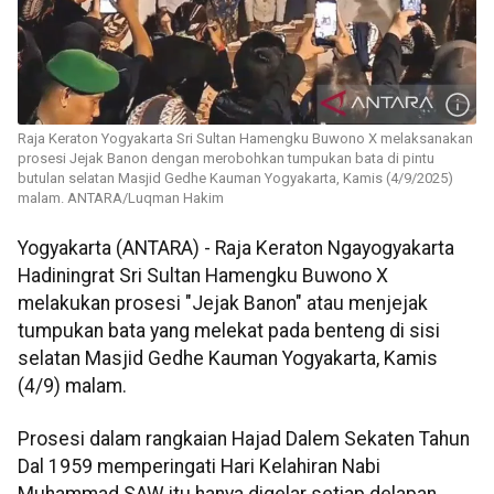
Raja Keraton Yogyakarta Sri Sultan Hamengku Buwono X melaksanakan
prosesi Jejak Banon dengan merobohkan tumpukan bata di pintu
butulan selatan Masjid Gedhe Kauman Yogyakarta, Kamis (4/9/2025)
malam. ANTARA/Luqman Hakim
Yogyakarta (ANTARA) - Raja Keraton Ngayogyakarta
Hadiningrat Sri Sultan Hamengku Buwono X
melakukan prosesi "Jejak Banon" atau menjejak
tumpukan bata yang melekat pada benteng di sisi
selatan Masjid Gedhe Kauman Yogyakarta, Kamis
(4/9) malam.
Prosesi dalam rangkaian Hajad Dalem Sekaten Tahun
Dal 1959 memperingati Hari Kelahiran Nabi
Muhammad SAW itu hanya digelar setiap delapan