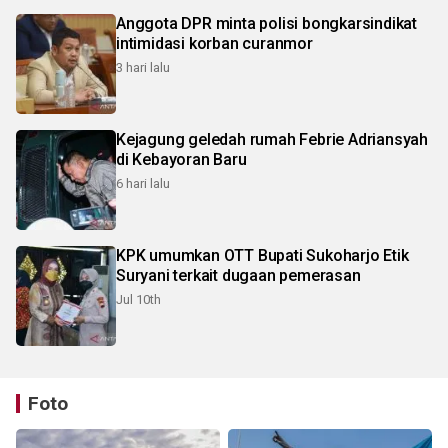
Anggota DPR minta polisi bongkarsindikat
intimidasi korban curanmor
3 hari lalu
Kejagung geledah rumah Febrie Adriansyah
di Kebayoran Baru
6 hari lalu
KPK umumkan OTT Bupati Sukoharjo Etik
Suryani terkait dugaan pemerasan
Jul 10th
Foto