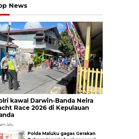
op News
olri kawal Darwin-Banda Neira
acht Race 2026 di Kepulauan
anda
jam lalu
Polda Maluku gagas Gerakan