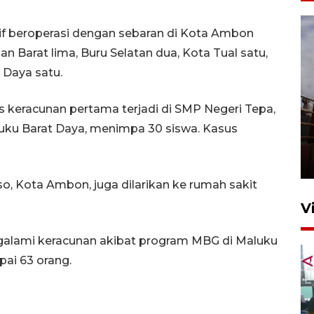
if beroperasi dengan sebaran di Kota Ambon
n Barat lima, Buru Selatan dua, Kota Tual satu,
 Daya satu.
 keracunan pertama terjadi di SMP Negeri Tepa,
Unjuk rasa protes penataan
ku Barat Daya, menimpa 30 siswa. Kasus
Pasar Higienis
5 Mei 2026 05:32
so, Kota Ambon, juga dilarikan ke rumah sakit
V
galami keracunan akibat program MBG di Maluku
ai 63 orang.