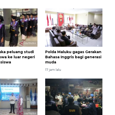
uka peluang studi
Polda Maluku gagas Gerakan
swa ke luar negeri
Bahasa Inggris bagi generasi
asiswa
muda
17 jam lalu