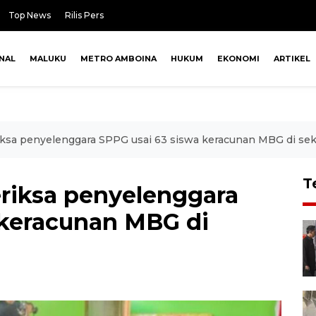
Top News
Rilis Pers
NAL
MALUKU
METRO AMBOINA
HUKUM
EKONOMI
ARTIKEL
ksa penyelenggara SPPG usai 63 siswa keracunan MBG di se
T
riksa penyelenggara
 keracunan MBG di