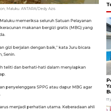
T
bon, Maluku. ANTARA/Dedy Azis
 Maluku memeriksa seluruh Satuan Pelayanan
keracunan makanan bergizi gratis (MBG) yang
da.
gizi berjalan dengan baik,” kata Juru bicara
, Senin.
 teliti dan berhati-hati dalam menyiapkan
ap.
P
Y
kan penyelenggara SPPG atau dapur MBG agar
B
.
17 
harus menjadi perhatian utama. Keberadaan ahli