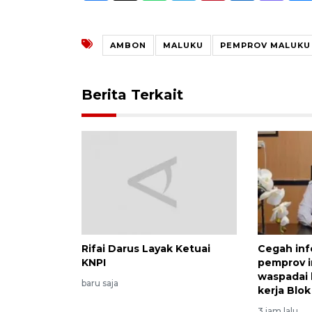
AMBON
MALUKU
PEMPROV MALUKU
Berita Terkait
Rifai Darus Layak Ketuai
Cegah inf
KNPI
pemprov 
waspadai
baru saja
kerja Blo
3 jam lalu