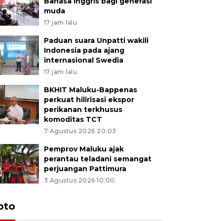
Bahasa Inggris bagi generasi
muda
17 jam lalu
Paduan suara Unpatti wakili
Indonesia pada ajang
internasional Swedia
17 jam lalu
BKHIT Maluku-Bappenas
perkuat hilirisasi ekspor
perikanan terkhusus
komoditas TCT
7 Agustus 2026 20:03
Pemprov Maluku ajak
perantau teladani semangat
perjuangan Pattimura
3 Agustus 2026 10:00
Euforia s
oto
Ternate