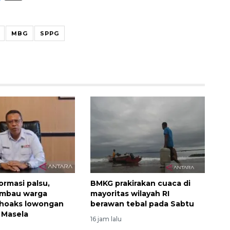
MBG
SPPG
160 ribu sambungan baru
ormasi palsu,
BMKG prakirakan cuaca di
jaringan gas 2026
imbau warga
mayoritas wilayah RI
2026-08-07 18:00:00
 hoaks lowongan
berawan tebal pada Sabtu
k Masela
16 jam lalu