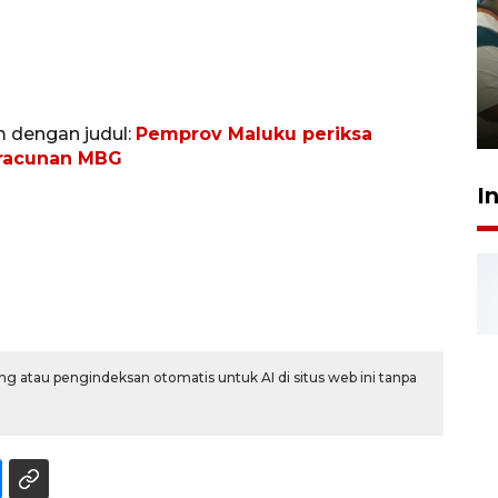
Ambon ajak semua pihak buka
ruang pada anak di lembaga
pembinaan
23 Juli 2026 14:28
m dengan judul:
Pemprov Maluku periksa
eracunan MBG
I
g atau pengindeksan otomatis untuk AI di situs web ini tanpa