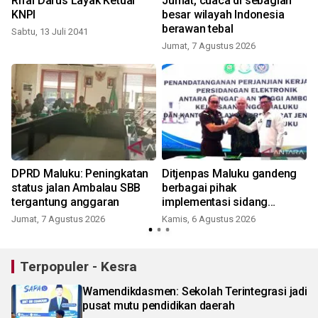
Rifai Darus Layak Ketuai
Jumat, cuaca di sebagian
KNPI
besar wilayah Indonesia
berawan tebal
Sabtu, 13 Juli 2041
Jumat, 7 Agustus 2026
DPRD Maluku: Peningkatan
Ditjenpas Maluku gandeng
status jalan Ambalau SBB
berbagai pihak
tergantung anggaran
implementasi sidang
elektronik dukung
Jumat, 7 Agustus 2026
Kamis, 6 Agustus 2026
transformasi digital
Terpopuler - Kesra
Wamendikdasmen: Sekolah Terintegrasi jadi
pusat mutu pendidikan daerah