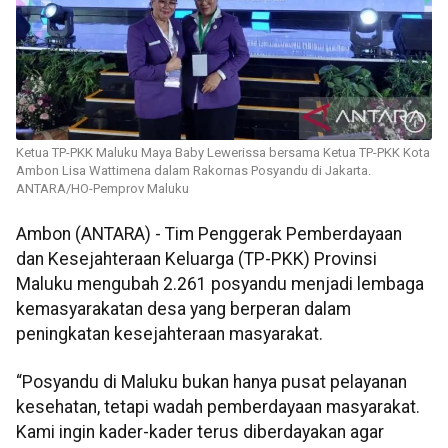
Ketua TP-PKK Maluku Maya Baby Lewerissa bersama Ketua TP-PKK Kota
Ambon Lisa Wattimena dalam Rakornas Posyandu di Jakarta.
ANTARA/HO-Pemprov Maluku
Ambon (ANTARA) - Tim Penggerak Pemberdayaan
dan Kesejahteraan Keluarga (TP-PKK) Provinsi
Maluku mengubah 2.261 posyandu menjadi lembaga
kemasyarakatan desa yang berperan dalam
peningkatan kesejahteraan masyarakat.
“Posyandu di Maluku bukan hanya pusat pelayanan
kesehatan, tetapi wadah pemberdayaan masyarakat.
Kami ingin kader-kader terus diberdayakan agar