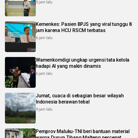
5 jam lalu
Kemenkes: Pasien BPJS yang viral tunggu 8
jam karena HCU RSCM terbatas
6 jam lalu
Wamenkomdigi ungkap urgensi tata kelola
hadapi AI yang makin dinamis
6 jam lalu
Jumat, cuaca di sebagian besar wilayah
Indonesia berawan tebal
9 jam lalu
Pemprov Maluku-TNI beri bantuan material
warga Dusun Tibang Malteng percepat