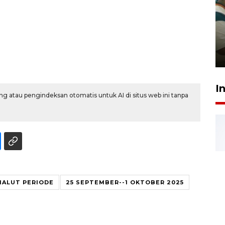
Ambon ajak semua pihak buka
ruang pada anak di lembaga
pembinaan
23 Juli 2026 14:28
I
g atau pengindeksan otomatis untuk AI di situs web ini tanpa
MALUT PERIODE
25 SEPTEMBER--1 OKTOBER 2025