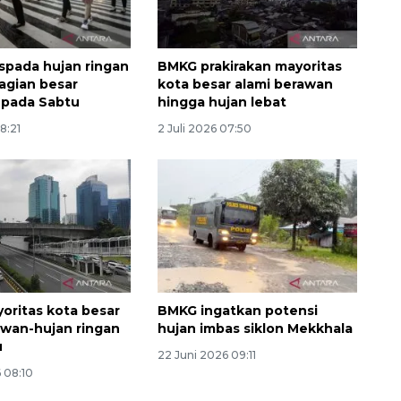
pada hujan ringan
BMKG prakirakan mayoritas
agian besar
kota besar alami berawan
I pada Sabtu
hingga hujan lebat
8:21
2 Juli 2026 07:50
oritas kota besar
BMKG ingatkan potensi
awan-hujan ringan
hujan imbas siklon Mekkhala
u
22 Juni 2026 09:11
 08:10