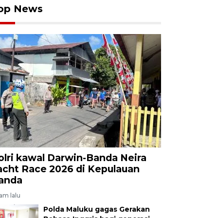
op News
olri kawal Darwin-Banda Neira
acht Race 2026 di Kepulauan
anda
jam lalu
Polda Maluku gagas Gerakan