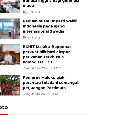
Bahasa Inggris bagi generasi
muda
16 jam lalu
Paduan suara Unpatti wakili
Indonesia pada ajang
internasional Swedia
16 jam lalu
BKHIT Maluku-Bappenas
perkuat hilirisasi ekspor
perikanan terkhusus
komoditas TCT
7 Agustus 2026 20:03
Pemprov Maluku ajak
perantau teladani semangat
perjuangan Pattimura
3 Agustus 2026 10:00
Euforia s
oto
Ternate