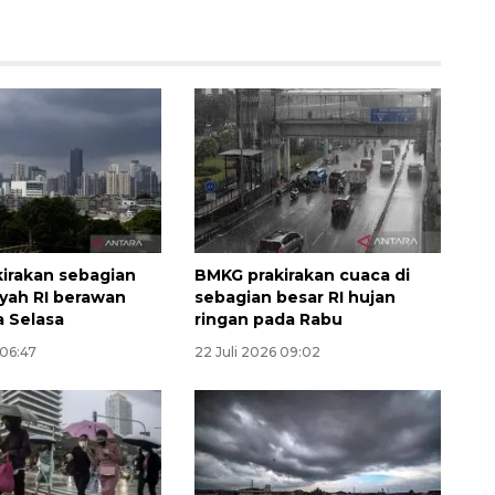
irakan sebagian
BMKG prakirakan cuaca di
ayah RI berawan
sebagian besar RI hujan
a Selasa
ringan pada Rabu
 06:47
22 Juli 2026 09:02
160 ribu sambungan baru
jaringan gas 2026
2026-08-07 18:00:00