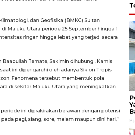
T
limatologi, dan Geofisika (BMKG) Sultan
di Maluku Utara periode 25 September hingga 1
tensitas ringan hingga lebat yang terjadi secara
 Baabullah Ternate, Sakimin dihubungi, Kamis,
aat ini dipengaruhi oleh adanya Siklon Tropis
au Luzon. Fenomena tersebut membentuk pola
ra di sekitar Maluku Utara yang meningkatkan
P
Y
B
eriode ini diprakirakan berawan dengan potensi
k pada pagi, siang, sore, malam maupun dini hari,”
15 