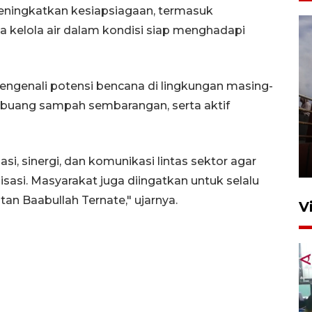
meningkatkan kesiapsiagaan, termasuk
a kelola air dalam kondisi siap menghadapi
mengenali potensi bencana di lingkungan masing-
buang sampah sembarangan, serta aktif
Unjuk rasa protes penataan
Pasar Higienis
5 Mei 2026 05:32
, sinergi, dan komunikasi lintas sektor agar
asi. Masyarakat juga diingatkan untuk selalu
an Baabullah Ternate," ujarnya.
V