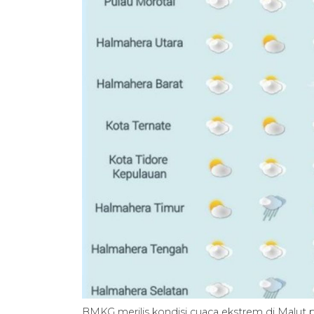
BMKG merilis kondisi cuaca ekstrem di Malut