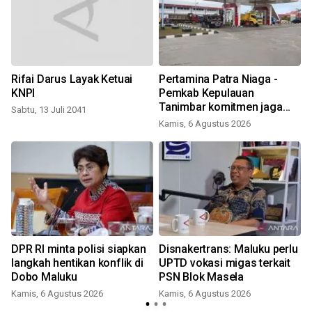
Rifai Darus Layak Ketuai
Pertamina Patra Niaga -
KNPI
Pemkab Kepulauan
Tanimbar komitmen jaga
Sabtu, 13 Juli 2041
keandalan suplai BBM di
Kamis, 6 Agustus 2026
Saumlaki
DPR RI minta polisi siapkan
Disnakertrans: Maluku perlu
langkah hentikan konflik di
UPTD vokasi migas terkait
Dobo Maluku
PSN Blok Masela
Kamis, 6 Agustus 2026
Kamis, 6 Agustus 2026