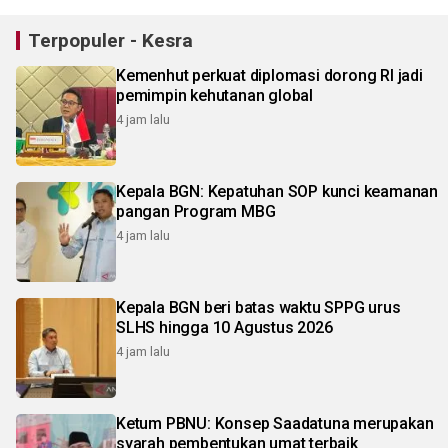
Terpopuler - Kesra
Kemenhut perkuat diplomasi dorong RI jadi
pemimpin kehutanan global
4 jam lalu
Kepala BGN: Kepatuhan SOP kunci keamanan
pangan Program MBG
4 jam lalu
Kepala BGN beri batas waktu SPPG urus
SLHS hingga 10 Agustus 2026
4 jam lalu
Ketum PBNU: Konsep Saadatuna merupakan
syarah pembentukan umat terbaik