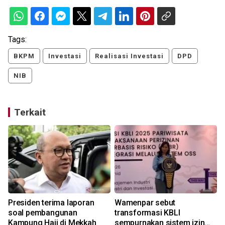
Tags:
BKPM
Investasi
Realisasi Investasi
DPD
NIB
Terkait
Presiden terima laporan
Wamenpar sebut
soal pembangunan
transformasi KBLI
Kampung Haji di Mekkah
sempurnakan sistem izin