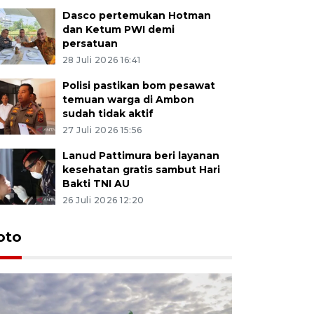
Dasco pertemukan Hotman
dan Ketum PWI demi
persatuan
28 Juli 2026 16:41
Polisi pastikan bom pesawat
temuan warga di Ambon
sudah tidak aktif
27 Juli 2026 15:56
Lanud Pattimura beri layanan
kesehatan gratis sambut Hari
Bakti TNI AU
26 Juli 2026 12:20
Euforia s
oto
Ternate
4 Juli 2026 11:1