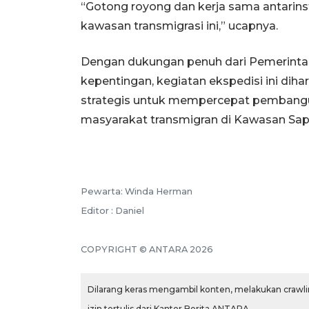
“Gotong royong dan kerja sama antarin
kawasan transmigrasi ini,” ucapnya.
Dengan dukungan penuh dari Pemerinta
kepentingan, kegiatan ekspedisi ini d
strategis untuk mempercepat pembang
masyarakat transmigran di Kawasan Sap
Pewarta: Winda Herman
Editor : Daniel
COPYRIGHT © ANTARA 2026
Dilarang keras mengambil konten, melakukan crawlin
izin tertulis dari Kantor Berita ANTARA.