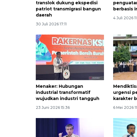
translok dukung ekspedisi
penguatan
patriot transmigrasi bangun
berbasis i
daerah
4 Juli 2026 1
30 Juli 2026 17:11
Menaker: Hubungan
Mendiktis
industrial transformatif
urgensi 
wujudkan industri tangguh
karakter 
23 Juni 2026 15:36
6 Mei 2026 1