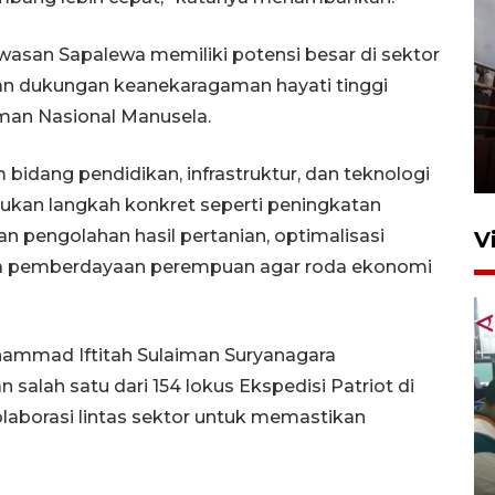
san Sapalewa memiliki potensi besar di sektor
an dukungan keanekaragaman hayati tinggi
Unjuk rasa protes penataan
man Nasional Manusela.
Pasar Higienis
5 Mei 2026 05:32
idang pendidikan, infrastruktur, dan teknologi
kan langkah konkret seperti peningkatan
n pengolahan hasil pertanian, optimalisasi
V
ta pemberdayaan perempuan agar roda ekonomi
hammad Iftitah Sulaiman Suryanagara
lah satu dari 154 lokus Ekspedisi Patriot di
laborasi lintas sektor untuk memastikan
Ambon ajak semua pihak buka
ruang pada anak di lembaga