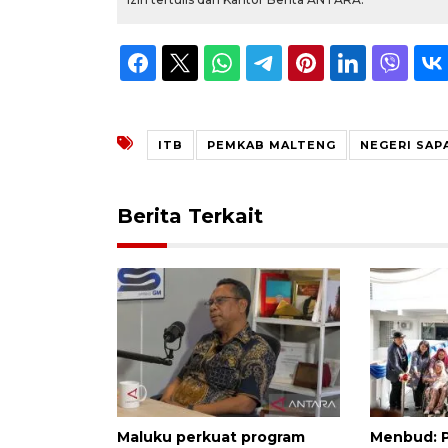
ITB
PEMKAB MALTENG
NEGERI SAP
Berita Terkait
Maluku perkuat program
Menbud: 