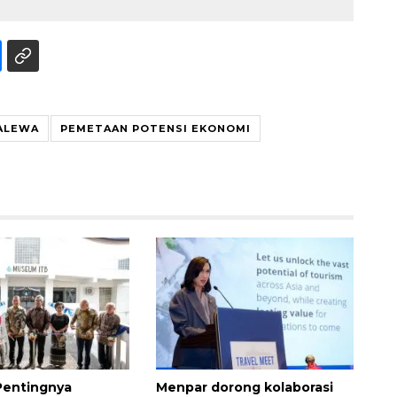
ALEWA
PEMETAAN POTENSI EKONOMI
Ekonomi triwulan II-2026
tumbuh 5,29 persen
2026-08-06 18:45:00
Pentingnya
Menpar dorong kolaborasi