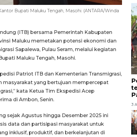
 Kantor Bupati Maluku Tengah, Masohi. (ANTARA/Winda
Bandung (ITB) bersama Pemerintah Kabupaten
ovinsi Maluku memetakan potensi ekonomi dan
rasi Sapalewa, Pulau Seram, melalui kegiatan
Bupati Maluku Tengah, Masohi.
pedisi Patriot ITB dan Kementerian Transmigrasi,
P
an masyarakat yang bertujuan mempercepat
t
asi,” kata Ketua Tim Ekspedisi Acep
P
rima di Ambon, Senin.
3 
ng sejak Agustus hingga Desember 2025 ini
is data dan partisipasi masyarakat untuk
inklusif, produktif, dan berkelanjutan di