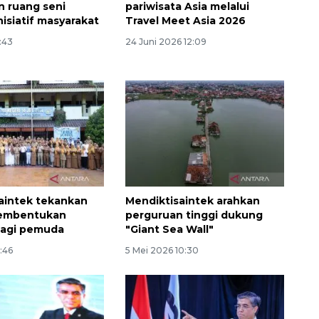
 ruang seni
pariwisata Asia melalui
nisiatif masyarakat
Travel Meet Asia 2026
1:43
24 Juni 2026 12:09
aintek tekankan
Mendiktisaintek arahkan
pembentukan
perguruan tinggi dukung
bagi pemuda
"Giant Sea Wall"
1:46
5 Mei 2026 10:30