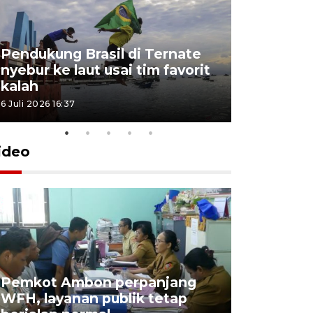
Pendukung Brasil di Ternate
nyebur ke laut usai tim favorit
kalah
6 Juli 2026 16:37
ideo
Pemkot Ambon perpanjang
WFH, layanan publik tetap
Pemkot 