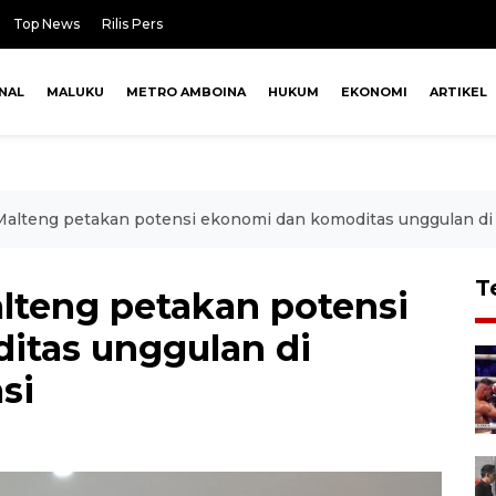
Top News
Rilis Pers
NAL
MALUKU
METRO AMBOINA
HUKUM
EKONOMI
ARTIKEL
alteng petakan potensi ekonomi dan komoditas unggulan di 
T
lteng petakan potensi
itas unggulan di
si