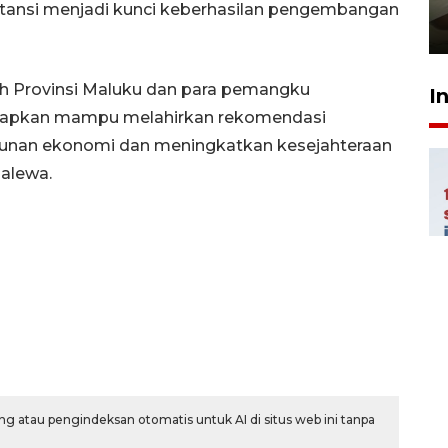
pembinaan
stansi menjadi kunci keberhasilan pengembangan
23 Juli 2026 14:28
h Provinsi Maluku dan para pemangku
I
iharapkan mampu melahirkan rekomendasi
unan ekonomi dan meningkatkan kesejahteraan
alewa.
g atau pengindeksan otomatis untuk AI di situs web ini tanpa