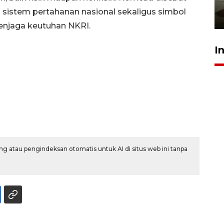
pembinaan
 sistem pertahanan nasional sekaligus simbol
23 Juli 2026 14:28
enjaga keutuhan NKRI.
I
g atau pengindeksan otomatis untuk AI di situs web ini tanpa