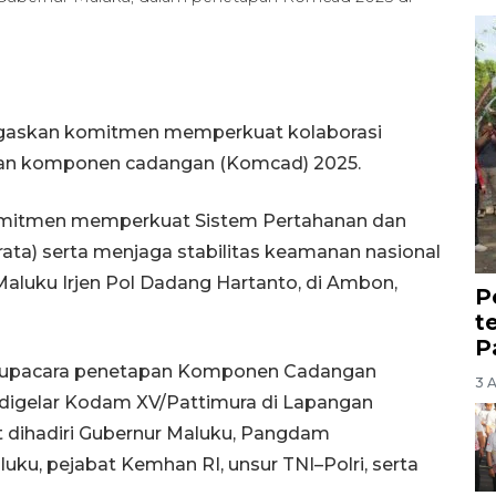
egaskan komitmen memperkuat kolaborasi
pan komponen cadangan (Komcad) 2025.
omitmen memperkuat Sistem Pertahanan dan
a) serta menjaga stabilitas keamanan nasional
 Maluku Irjen Pol Dadang Hartanto, di Ambon,
P
t
P
ri upacara penetapan Komponen Cadangan
3 
digelar Kodam XV/Pattimura di Lapangan
t dihadiri Gubernur Maluku, Pangdam
uku, pejabat Kemhan RI, unsur TNI–Polri, serta