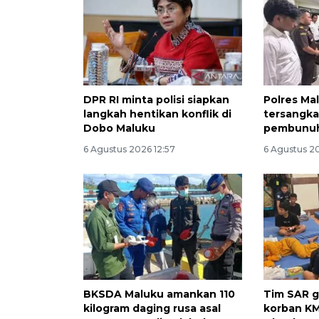
DPR RI minta polisi siapkan
Polres Ma
langkah hentikan konflik di
tersangka
Dobo Maluku
pembunuh
6 Agustus 2026 12:57
6 Agustus 2
BKSDA Maluku amankan 110
Tim SAR 
kilogram daging rusa asal
korban KM