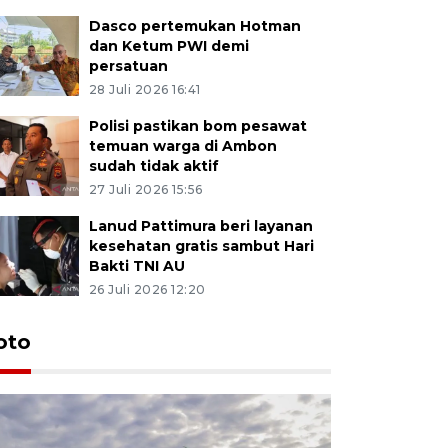
Dasco pertemukan Hotman
dan Ketum PWI demi
persatuan
28 Juli 2026 16:41
Polisi pastikan bom pesawat
temuan warga di Ambon
sudah tidak aktif
27 Juli 2026 15:56
Lanud Pattimura beri layanan
kesehatan gratis sambut Hari
Bakti TNI AU
26 Juli 2026 12:20
Euforia s
oto
Ternate
4 Juli 2026 11:1