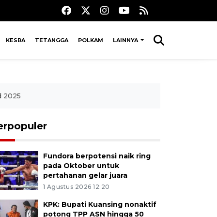
KESRA
TETANGGA
POLKAM
LAINNYA
d 2025
erpopuler
Fundora berpotensi naik ring
pada Oktober untuk
pertahanan gelar juara
1 Agustus 2026 12:20
KPK: Bupati Kuansing nonaktif
potong TPP ASN hingga 50