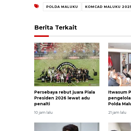
POLDA MALUKU
KOMCAD MALUKU 202
Berita Terkait
Persebaya rebut juara Piala
Itwasum Po
Presiden 2026 lewat adu
pengelol
penalti
Polda Mal
10 jam lalu
21 jam lalu