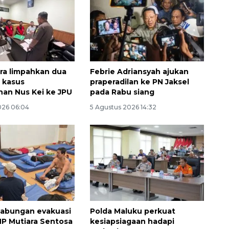
lra limpahkan dua
Febrie Adriansyah ajukan
 kasus
praperadilan ke PN Jaksel
an Nus Kei ke JPU
pada Rabu siang
026 06:04
5 Agustus 2026 14:32
gabungan evakuasi
Polda Maluku perkuat
P Mutiara Sentosa
kesiapsiagaan hadapi