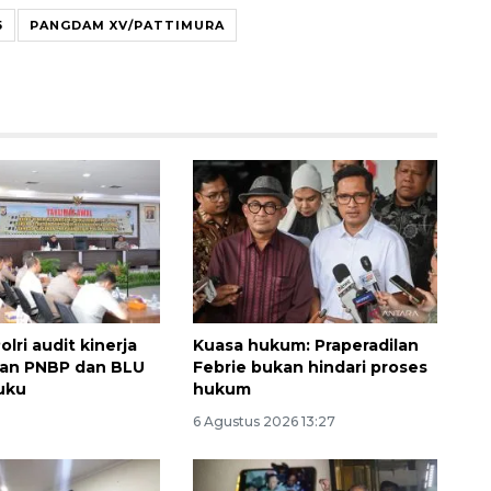
5
PANGDAM XV/PATTIMURA
Ekspedisi Rupiah Berdaulat
2026 sambangi Papua
lri audit kinerja
Kuasa hukum: Praperadilan
2026-08-06 13:15:00
aan PNBP dan BLU
Febrie bukan hindari proses
uku
hukum
6 Agustus 2026 13:27