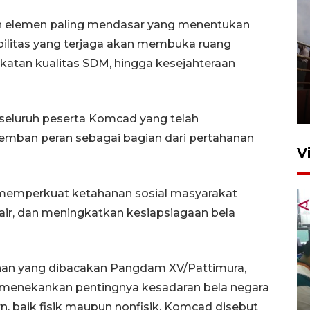
 elemen paling mendasar yang menentukan
ilitas yang terjaga akan membuka ruang
katan kualitas SDM, hingga kesejahteraan
Unjuk rasa protes penataan
Pasar Higienis
5 Mei 2026 05:32
seluruh peserta Komcad yang telah
emban peran sebagai bagian dari pertahanan
V
memperkuat ketahanan sosial masyarakat
air, dan meningkatkan kesiapsiagaan bela
nan yang dibacakan Pangdam XV/Pattimura,
Ambon ajak semua pihak buka
, menekankan pentingnya kesadaran bela negara
ruang pada anak di lembaga
 baik fisik maupun nonfisik. Komcad disebut