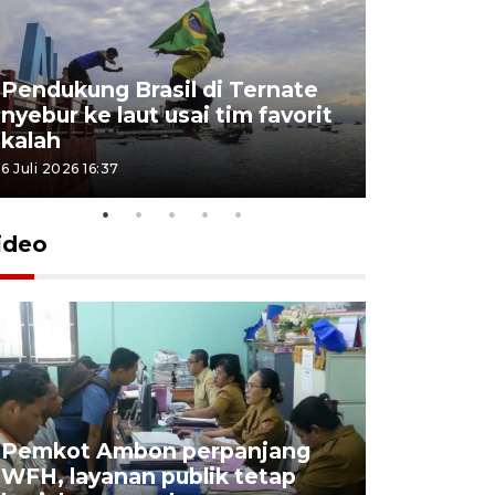
Pendukung Brasil di Ternate
nyebur ke laut usai tim favorit
kalah
6 Juli 2026 16:37
ideo
Pemkot Ambon perpanjang
WFH, layanan publik tetap
Pemkot 