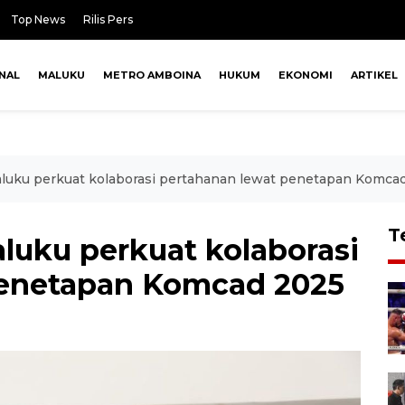
Top News
Rilis Pers
NAL
MALUKU
METRO AMBOINA
HUKUM
EKONOMI
ARTIKEL
uku perkuat kolaborasi pertahanan lewat penetapan Komca
T
uku perkuat kolaborasi
penetapan Komcad 2025