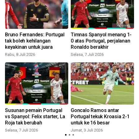
o
Bruno Fernandes: Portugal
Timnas Spanyol menang 1-
tak boleh kehilangan
0 atas Portugal, perjalanan
keyakinan untuk juara
Ronaldo berakhir
Rabu, 8 Juli 2026
Selasa, 7 Juli 2026
J
Susunan pemain Portugal
Goncalo Ramos antar
vs Spanyol: Felix starter, La
Portugal tekuk Kroasia 2-1
Roja tak berubah
untuk ke 16 besar
Selasa, 7 Juli 2026
Jumat, 3 Juli 2026
K