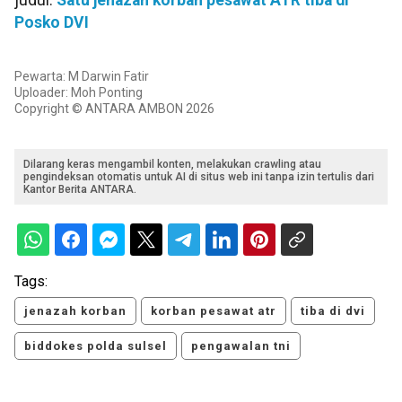
judul:
Satu jenazah korban pesawat ATR tiba di
Posko DVI
Pewarta: M Darwin Fatir
Uploader: Moh Ponting
Copyright © ANTARA AMBON 2026
Dilarang keras mengambil konten, melakukan crawling atau
pengindeksan otomatis untuk AI di situs web ini tanpa izin tertulis dari
Kantor Berita ANTARA.
Tags:
jenazah korban
korban pesawat atr
tiba di dvi
biddokes polda sulsel
pengawalan tni