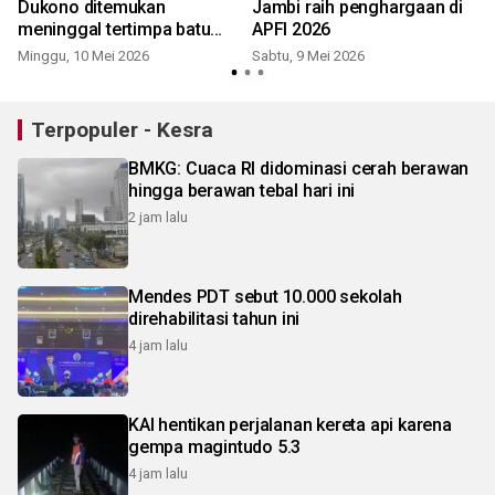
Dukono ditemukan
Jambi raih penghargaan di
meninggal tertimpa batu
APFI 2026
erupsi
Minggu, 10 Mei 2026
Sabtu, 9 Mei 2026
K
Terpopuler - Kesra
BMKG: Cuaca RI didominasi cerah berawan
hingga berawan tebal hari ini
2 jam lalu
Mendes PDT sebut 10.000 sekolah
direhabilitasi tahun ini
4 jam lalu
KAI hentikan perjalanan kereta api karena
gempa magintudo 5.3
4 jam lalu