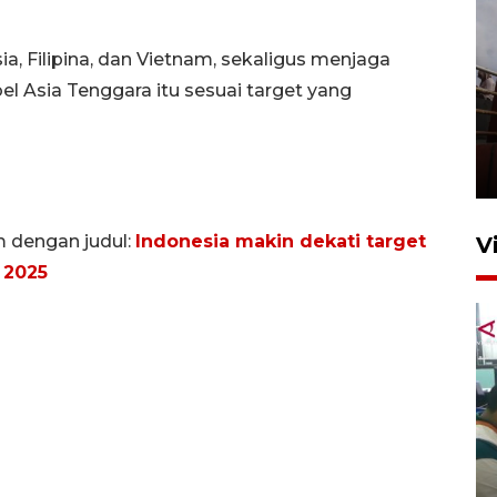
a, Filipina, dan Vietnam, sekaligus menjaga
el Asia Tenggara itu sesuai target yang
Unjuk rasa protes penataan
Pasar Higienis
5 Mei 2026 05:32
m dengan judul:
Indonesia makin dekati target
V
 2025
Ambon ajak semua pihak buka
ruang pada anak di lembaga