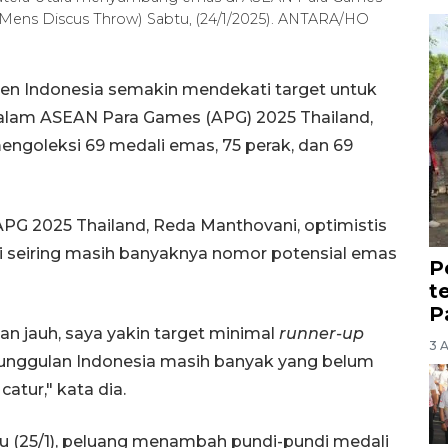
(Mens Discus Throw) Sabtu, (24/1/2025). ANTARA/HO
en Indonesia semakin mendekati target untuk
lam ASEAN Para Games (APG) 2025 Thailand,
engoleksi 69 medali emas, 75 perak, dan 69
APG 2025 Thailand, Reda Manthovani, optimistis
i seiring masih banyaknya nomor potensial emas
P
t
P
an jauh, saya yakin target minimal
runner-up
3 
a unggulan Indonesia masih banyak yang belum
atur," kata dia.
u (25/1), peluang menambah pundi-pundi medali