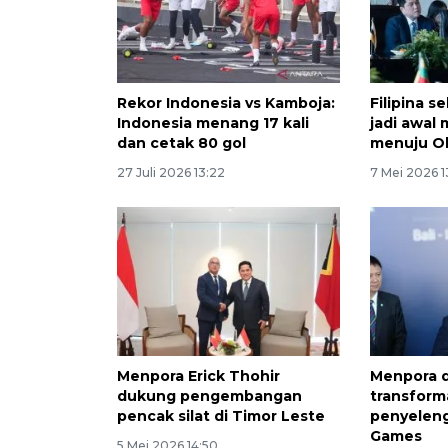
Rekor Indonesia vs Kamboja:
Filipina s
Indonesia menang 17 kali
jadi awal
dan cetak 80 gol
menuju O
27 Juli 2026 13:22
7 Mei 2026 1
Menpora Erick Thohir
Menpora 
dukung pengembangan
transform
pencak silat di Timor Leste
penyelen
Games
5 Mei 2026 14:50