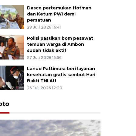
Dasco pertemukan Hotman
dan Ketum PWI demi
persatuan
28 Juli 2026 16:41
Polisi pastikan bom pesawat
temuan warga di Ambon
sudah tidak aktif
27 Juli 2026 15:56
Lanud Pattimura beri layanan
kesehatan gratis sambut Hari
Bakti TNI AU
26 Juli 2026 12:20
Euforia s
oto
Ternate
4 Juli 2026 11:1