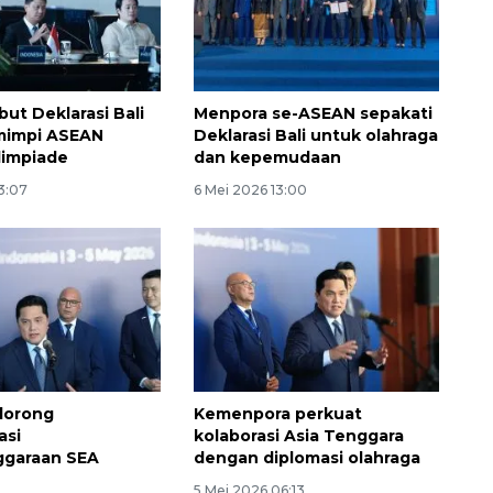
ebut Deklarasi Bali
Menpora se-ASEAN sepakati
 mimpi ASEAN
Deklarasi Bali untuk olahraga
limpiade
dan kepemudaan
3:07
6 Mei 2026 13:00
Sinyal positif perekonomian
Indonesia
2026-08-05 15:00:00
dorong
Kemenpora perkuat
asi
kolaborasi Asia Tenggara
ggaraan SEA
dengan diplomasi olahraga
5 Mei 2026 06:13