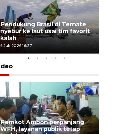
Pendukung Brasil di Ternate
nyebur ke laut usai tim favorit
kalah
6 Juli 2026 16:37
ideo
Pemkot Ambon perpanjang
WFH, layanan publik tetap
Pemkot 