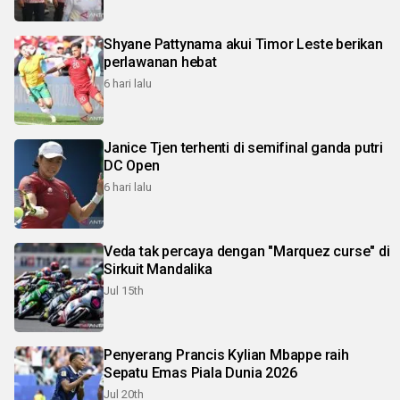
Shyane Pattynama akui Timor Leste berikan
perlawanan hebat
6 hari lalu
Janice Tjen terhenti di semifinal ganda putri
DC Open
6 hari lalu
Veda tak percaya dengan "Marquez curse" di
Sirkuit Mandalika
Jul 15th
Penyerang Prancis Kylian Mbappe raih
Sepatu Emas Piala Dunia 2026
Jul 20th