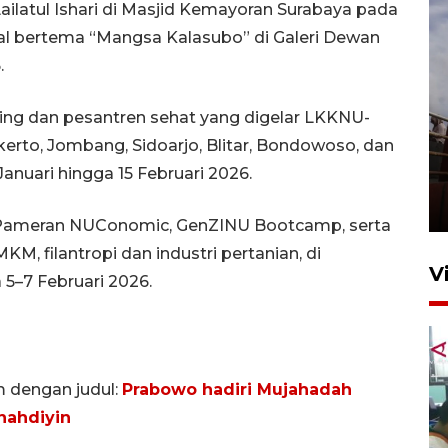
ailatul Ishari di Masjid Kemayoran Surabaya pada
nal bertema “Mangsa Kalasubo” di Galeri Dewan
.
ting dan pesantren sehat yang digelar LKKNU-
kerto, Jombang, Sidoarjo, Blitar, Bondowoso, dan
Unjuk rasa protes penataan
nuari hingga 15 Februari 2026.
Pasar Higienis
5 Mei 2026 05:32
r Pameran NUConomic, GenZINU Bootcamp, serta
M, filantropi dan industri pertanian, di
V
5–7 Februari 2026.
m dengan judul:
Prabowo hadiri Mujahadah
nahdiyin