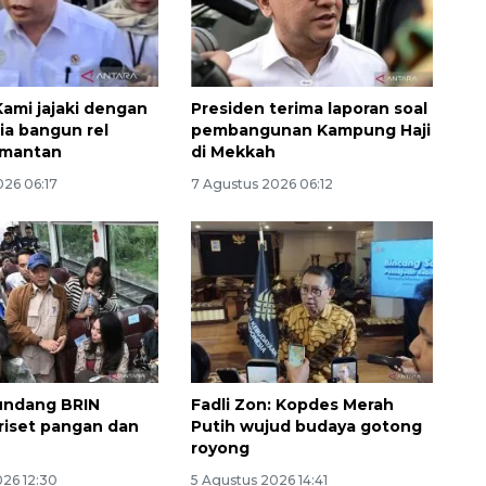
ami jajaki dengan
Presiden terima laporan soal
ia bangun rel
pembangunan Kampung Haji
imantan
di Mekkah
026 06:17
7 Agustus 2026 06:12
undang BRIN
Fadli Zon: Kopdes Merah
riset pangan dan
Putih wujud budaya gotong
royong
026 12:30
5 Agustus 2026 14:41