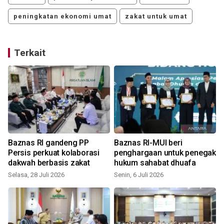
peningkatan ekonomi umat
zakat untuk umat
Terkait
Baznas RI gandeng PP
Baznas RI-MUI beri
Persis perkuat kolaborasi
penghargaan untuk penegak
dakwah berbasis zakat
hukum sahabat dhuafa
Selasa, 28 Juli 2026
Senin, 6 Juli 2026
K