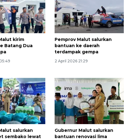
alut kirim
Pemprov Malut salurkan
ke Batang Dua
bantuan ke daerah
mpa
terdampak gempa
 05:49
2 April 2026 21:29
Layanan haji Indonesia
semakin memuaskan
2026-08-08 15:00:00
alut salurkan
Gubernur Malut salurkan
et sembako lewat
bantuan renovasi lima