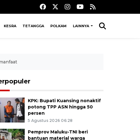
KESRA
TETANGGA
POLKAM
LAINNYA
manfaat
erpopuler
KPK: Bupati Kuansing nonaktif
potong TPP ASN hingga 50
persen
5 Agustus 2026 06:28
Pemprov Maluku-TNI beri
bantuan material warga