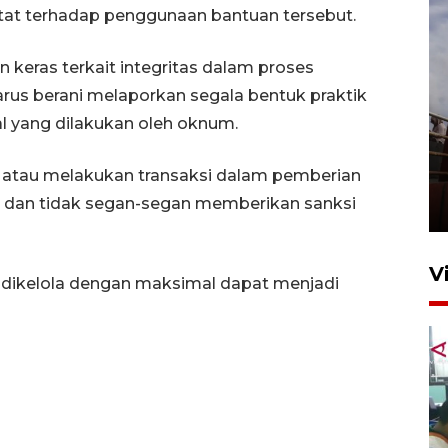
tat terhadap penggunaan bantuan tersebut.
 keras terkait integritas dalam proses
arus berani melaporkan segala bentuk praktik
gal yang dilakukan oleh oknum.
Unjuk rasa protes penataan
 atau melakukan transaksi dalam pemberian
Pasar Higienis
v dan tidak segan-segan memberikan sanksi
5 Mei 2026 05:32
V
 dikelola dengan maksimal dapat menjadi