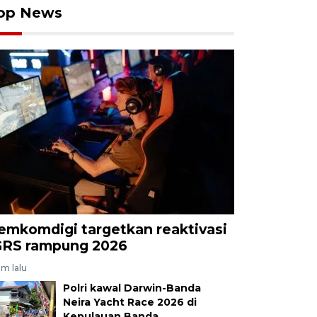
op News
emkomdigi targetkan reaktivasi
GRS rampung 2026
am lalu
Polri kawal Darwin-Banda
Neira Yacht Race 2026 di
Kepulauan Banda