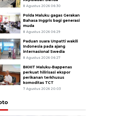
8 Agustus 2026 06:30
Polda Maluku gagas Gerakan
Bahasa Inggris bagi generasi
muda
8 Agustus 2026 06:29
Paduan suara Unpatti wakili
Indonesia pada ajang
internasional Swedia
8 Agustus 2026 06:27
BKHIT Maluku-Bappenas
perkuat hilirisasi ekspor
perikanan terkhusus
komoditas TCT
7 Agustus 2026 20:03
Euforia s
oto
Ternate
4 Juli 2026 11:1