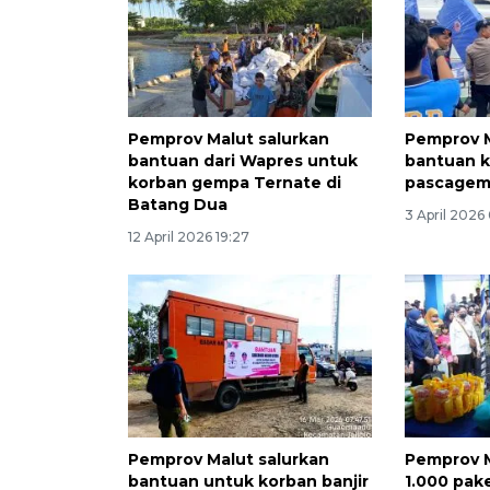
Pemprov Malut salurkan
Pemprov M
bantuan dari Wapres untuk
bantuan 
korban gempa Ternate di
pascage
Batang Dua
3 April 2026
12 April 2026 19:27
Pemprov Malut salurkan
Pemprov M
bantuan untuk korban banjir
1.000 pak