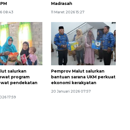
GPM
Madrasah
26 08:43
11 Maret 2026 15:27
ut salurkan
Pemprov Malut salurkan
ewat program
bantuan sarana UKM perkuat
ewat pendekatan
ekonomi kerakyatan
20 Januari 2026 07:57
2026 17:59