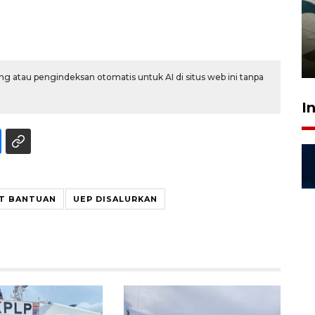
Ambon ajak semua pihak buka
ruang pada anak di lembaga
pembinaan
23 Juli 2026 14:28
g atau pengindeksan otomatis untuk AI di situs web ini tanpa
I
ET BANTUAN
UEP DISALURKAN