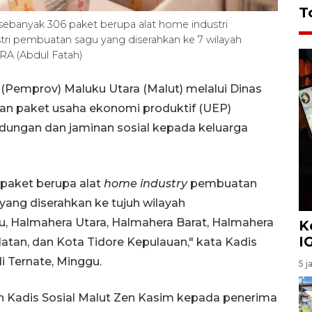
T
sebanyak 306 paket berupa alat home industri
ri pembuatan sagu yang diserahkan ke 7 wilayah
RA (Abdul Fatah)
 (Pemprov) Maluku Utara (Malut) melalui Dinas
uan paket usaha ekonomi produktif (UEP)
indungan dan jaminan sosial kepada keluarga
paket berupa alat
home industry
pembuatan
ang diserahkan ke tujuh wilayah
u, Halmahera Utara, Halmahera Barat, Halmahera
K
I
atan, dan Kota Tidore Kepulauan," kata Kadis
i Ternate, Minggu.
5 j
h Kadis Sosial Malut Zen Kasim kepada penerima