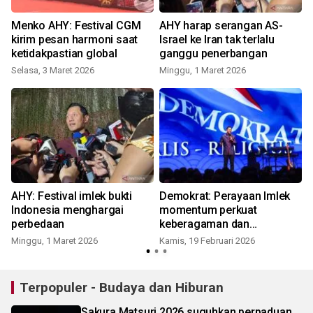
Menko AHY: Festival CGM
AHY harap serangan AS-
kirim pesan harmoni saat
Israel ke Iran tak terlalu
ketidakpastian global
ganggu penerbangan
Selasa, 3 Maret 2026
Minggu, 1 Maret 2026
S
AHY: Festival imlek bukti
Demokrat: Perayaan Imlek
i
Indonesia menghargai
momentum perkuat
perbedaan
keberagaman dan
persatuan
Minggu, 1 Maret 2026
Kamis, 19 Februari 2026
S
Terpopuler - Budaya dan Hiburan
Sakura Matsuri 2026 suguhkan perpaduan