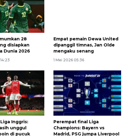
umumkan 28
Empat pemain Dewa United
ng disiapkan
dipanggil timnas, Jan Olde
la Dunia 2026
mengaku senang
14:23
1 Mei 2026 05:36
Liga Inggris:
Perempat final Liga
asih unggul
Champions: Bayern vs
poin di pucuk
Madrid, PSG jumpa Liverpool