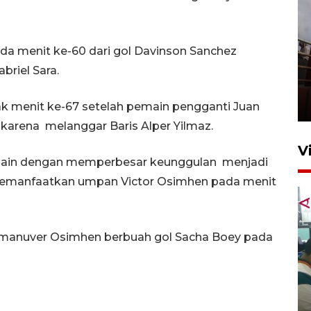
a menit ke-60 dari gol Davinson Sanchez
Unjuk rasa protes penataan
riel Sara.
Pasar Higienis
5 Mei 2026 05:32
ak menit ke-67 setelah pemain pengganti Juan
karena melanggar Baris Alper Yilmaz.
V
main dengan memperbesar keunggulan menjadi
 memanfaatkan umpan Victor Osimhen pada menit
ah manuver Osimhen berbuah gol Sacha Boey pada
Ambon ajak semua pihak buka
ruang pada anak di lembaga