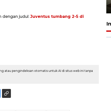
pembinaan
23 Juli 2026 14:28
m dengan judul:
Juventus tumbang 2-5 di
I
g atau pengindeksan otomatis untuk AI di situs web ini tanpa