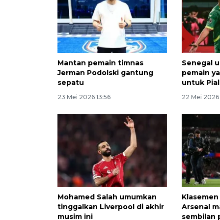
Mantan pemain timnas
Senegal 
Jerman Podolski gantung
pemain ya
sepatu
untuk Pia
23 Mei 2026 13:56
22 Mei 2026 
Mohamed Salah umumkan
Klasemen 
tinggalkan Liverpool di akhir
Arsenal m
musim ini
sembilan 