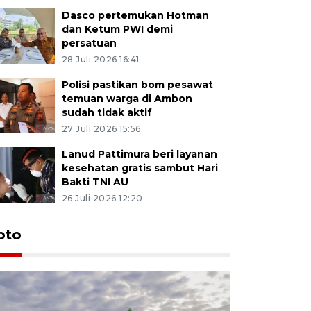
Dasco pertemukan Hotman
dan Ketum PWI demi
persatuan
28 Juli 2026 16:41
Polisi pastikan bom pesawat
temuan warga di Ambon
sudah tidak aktif
27 Juli 2026 15:56
Lanud Pattimura beri layanan
kesehatan gratis sambut Hari
Bakti TNI AU
26 Juli 2026 12:20
Euforia s
oto
Ternate
4 Juli 2026 11:1