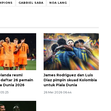
MPIONS
GABRIEL SARA
NOA LANG
Ekonomi triwulan II-2026
tumbuh 5,29 persen
landa resmi
James Rodriguez dan Luis
2026-08-06 18:45:00
daftar 26 pemain
Diaz pimpin skuad Kolombia
la Dunia 2026
untuk Piala Dunia
 05:25
26 Mei 2026 06:44