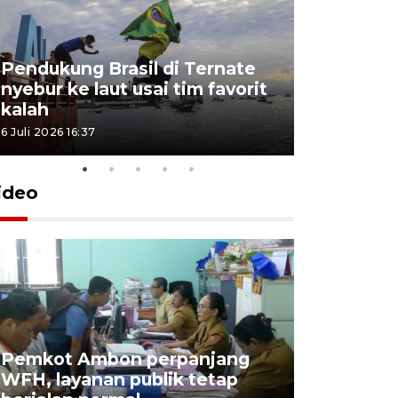
Pendukung Brasil di Ternate
nyebur ke laut usai tim favorit
kalah
6 Juli 2026 16:37
ideo
Pemkot Ambon perpanjang
WFH, layanan publik tetap
Pemkot 