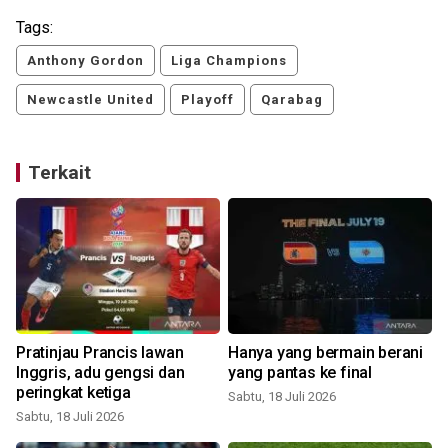
Tags:
Anthony Gordon
Liga Champions
Newcastle United
Playoff
Qarabag
Terkait
Pratinjau Prancis lawan
Hanya yang bermain berani
Inggris, adu gengsi dan
yang pantas ke final
peringkat ketiga
Sabtu, 18 Juli 2026
Sabtu, 18 Juli 2026
K