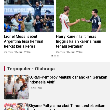
Lionel Messi sebut
Harry Kane nilai timnas
-
Argentina bisa ke final
Inggris kalah karena main
berkat kerja keras
terlalu bertahan
Kamis, 16 Juli 2026
Kamis, 16 Juli 2026
K
Terpopuler - Olahraga
KORMI-Pemprov Maluku canangkan Gerakan
Indonesia Aktif
5 hari lalu
Shyane Pattynama akui Timor Leste berikan