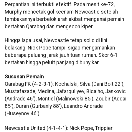
Pergantian ini terbukti efektif. Pada menit ke-72,
Murphy mencetak gol keenam Newcastle setelah
tembakannya berbelok arah akibat mengenai pemain
bertahan Qarabag dan mengecoh kiper.
Hingga laga usai, Newcastle tetap solid di lini
belakang. Nick Pope tampil sigap mengamankan
beberapa peluang jarak jauh tuan rumah. Skor 6-1
bertahan hingga peluit panjang dibunyikan.
Susunan Pemain
Qarabag FK (4-2-3-1): Kochalski, Silva (Dani Bolt 22′),
Mustafazade, Medina, Jafarquliyev, Bicalho, Jankovic
(Andrade 46′), Montiel (Malinowski 85′), Zoubir (Addai
85′), Duran (Gurbanly 88′), Leandro Andrade
(Huseynov 46′)
Newcastle United (4-1-4-1):
Nick Pope, Trippier