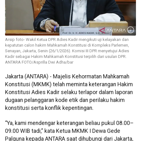
Arsip foto- Wakil Ketua DPR Adies Kadir mengikuti uji kelayakan dan
kepatutan calon hakim Mahkamah Konstitusi di Kompleks Parlemen,
Senayan, Jakarta, Senin (26/1/2026). Komisi III DPR menyetujui Adies
Kadir sebagai Hakim Mahkamah Konstitusi terpilih dari usulan DPR.
ANTARA FOTO/Asprilla Dwi Adha/bar
Jakarta (ANTARA) - Majelis Kehormatan Mahkamah
Konstitusi (MKMK) telah meminta keterangan Hakim
Konstitusi Adies Kadir selaku terlapor dalam laporan
dugaan pelanggaran kode etik dan perilaku hakim
konstitusi serta konflik kepentingan.
“Ya, kami mendengar keterangan beliau pukul 08.00–
09.00 WIB tadi,” kata Ketua MKMK I Dewa Gede
Palguna kepada ANTARA saat dihubungi dari Jakarta,