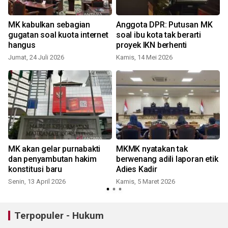
MK kabulkan sebagian
Anggota DPR: Putusan MK
gugatan soal kuota internet
soal ibu kota tak berarti
hangus
proyek IKN berhenti
i
Jumat, 24 Juli 2026
Kamis, 14 Mei 2026
MK akan gelar purnabakti
MKMK nyatakan tak
dan penyambutan hakim
berwenang adili laporan etik
konstitusi baru
Adies Kadir
Senin, 13 April 2026
Kamis, 5 Maret 2026
K
Terpopuler - Hukum