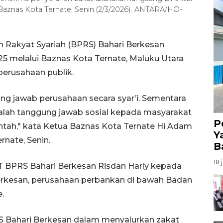
Baznas Kota Ternate, Senin (2/3/2026). ANTARA/HO-
 Rakyat Syariah (BPRS) Bahari Berkesan
5 melalui Baznas Kota Ternate, Maluku Utara
perusahaan publik.
ung jawab perusahaan secara syar’i. Sementara
adalah tanggung jawab sosial kepada masyarakat
P
ntah," kata Ketua Baznas Kota Ternate Hi Adam
Y
rnate, Senin.
B
18 
T BPRS Bahari Berkesan Risdan Harly kepada
erkesan, perusahaan perbankan di bawah Badan
.
 Bahari Berkesan dalam menyalurkan zakat