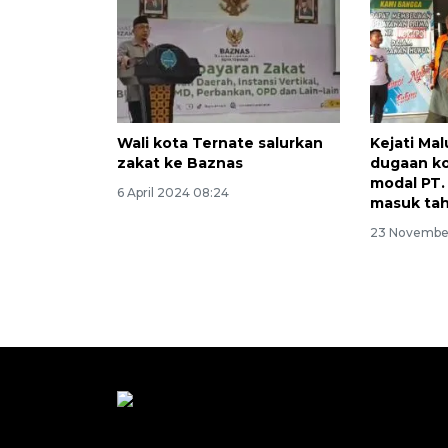
Wali kota Ternate salurkan
Kejati Ma
zakat ke Baznas
dugaan ko
modal PT.
6 April 2024 08:24
masuk tah
23 November