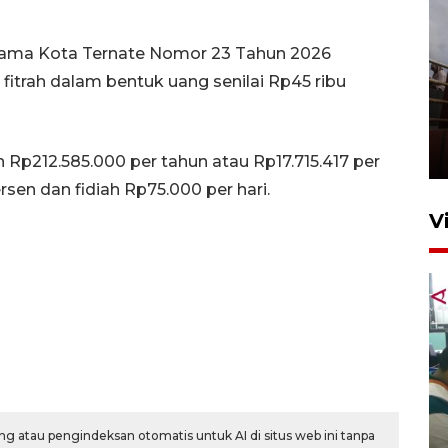
ama Kota Ternate Nomor 23 Tahun 2026
fitrah dalam bentuk uang senilai Rp45 ribu
Unjuk rasa protes penataan
Pasar Higienis
5 Mei 2026 05:32
p212.585.000 per tahun atau Rp17.715.417 per
sen dan fidiah Rp75.000 per hari.
V
Ambon ajak semua pihak buka
ruang pada anak di lembaga
g atau pengindeksan otomatis untuk AI di situs web ini tanpa