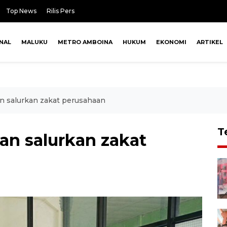
Top News
Rilis Pers
NAL
MALUKU
METRO AMBOINA
HUKUM
EKONOMI
ARTIKEL
n salurkan zakat perusahaan
T
an salurkan zakat