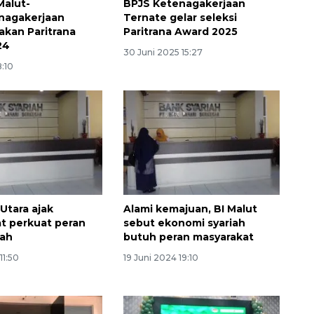
Malut-
BPJS Ketenagakerjaan
nagakerjaan
Ternate gelar seleksi
akan Paritrana
Paritrana Award 2025
24
30 Juni 2025 15:27
8:10
160 ribu sambungan baru
jaringan gas 2026
Utara ajak
Alami kemajuan, BI Malut
t perkuat peran
sebut ekonomi syariah
2026-08-07 18:00:00
iah
butuh peran masyarakat
11:50
19 Juni 2024 19:10