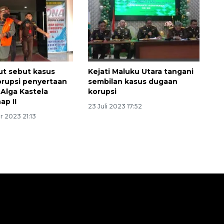
lut sebut kasus
Kejati Maluku Utara tangani
rupsi penyertaan
sembilan kasus dugaan
 Alga Kastela
korupsi
ap II
23 Juli 2023 17:52
 2023 21:13