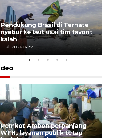
Pendukung Brasil di Ternate
nyebur ke laut usai tim favorit
kalah
6 Juli 2026 16:37
ideo
Pemkot Ambon perpanjang
WFH, layanan publik tetap
Pemkot 