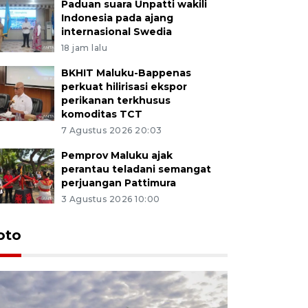
Paduan suara Unpatti wakili
Indonesia pada ajang
internasional Swedia
18 jam lalu
BKHIT Maluku-Bappenas
perkuat hilirisasi ekspor
perikanan terkhusus
komoditas TCT
7 Agustus 2026 20:03
Pemprov Maluku ajak
perantau teladani semangat
perjuangan Pattimura
3 Agustus 2026 10:00
Euforia s
oto
Ternate
4 Juli 2026 11:1