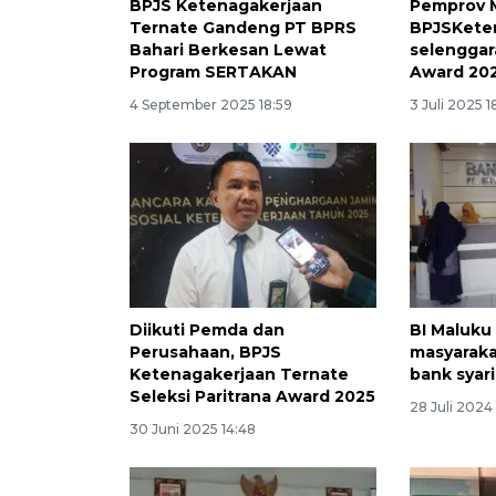
BPJS Ketenagakerjaan
Pemprov 
Ternate Gandeng PT BPRS
BPJSKete
Bahari Berkesan Lewat
selenggar
Program SERTAKAN
Award 20
4 September 2025 18:59
3 Juli 2025 1
Diikuti Pemda dan
BI Maluku 
Perusahaan, BPJS
masyaraka
Ketenagakerjaan Ternate
bank syar
Seleksi Paritrana Award 2025
28 Juli 2024 
30 Juni 2025 14:48