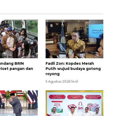
undang BRIN
Fadli Zon: Kopdes Merah
riset pangan dan
Putih wujud budaya gotong
Sinyal positif perekonomian
royong
Indonesia
5 Agustus 2026 14:41
2026-08-05 15:00:00