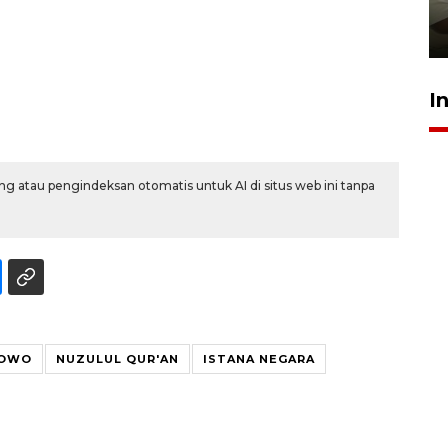
pembinaan
23 Juli 2026 14:28
I
g atau pengindeksan otomatis untuk AI di situs web ini tanpa
BOWO
NUZULUL QUR'AN
ISTANA NEGARA