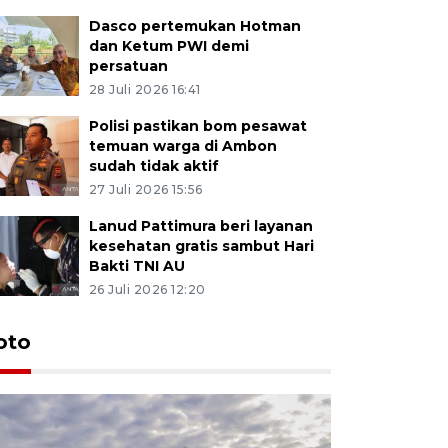
Dasco pertemukan Hotman
dan Ketum PWI demi
persatuan
28 Juli 2026 16:41
Polisi pastikan bom pesawat
temuan warga di Ambon
sudah tidak aktif
27 Juli 2026 15:56
Lanud Pattimura beri layanan
kesehatan gratis sambut Hari
Bakti TNI AU
26 Juli 2026 12:20
Euforia s
oto
Ternate
4 Juli 2026 11:1