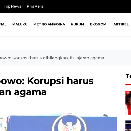
Top News
Rilis Pers
NAL
MALUKU
METRO AMBOINA
HUKUM
EKONOMI
ARTIKEL
bowo: Korupsi harus dihilangkan, itu ajaran agama
T
bowo: Korupsi harus
aran agama