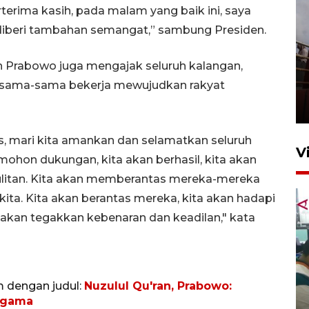
terima kasih, pada malam yang baik ini, saya
n, diberi tambahan semangat,” sambung Presiden.
 Prabowo juga mengajak seluruh kalangan,
Unjuk rasa protes penataan
ersama-sama bekerja mewujudkan rakyat
Pasar Higienis
5 Mei 2026 05:32
ras, mari kita amankan dan selamatkan seluruh
V
mohon dukungan, kita akan berhasil, kita akan
ulitan. Kita akan memberantas mereka-mereka
ita. Kita akan berantas mereka, kita akan hadapi
 akan tegakkan kebenaran dan keadilan," kata
Ambon ajak semua pihak buka
m dengan judul:
Nuzulul Qu'ran, Prabowo:
ruang pada anak di lembaga
 agama