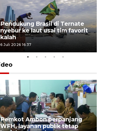
Pendukung Brasil di Ternate
nyebur ke laut usai tim favorit
kalah
6 Juli 2026 16:37
ideo
Pemkot Ambon perpanjang
WFH, layanan publik tetap
Pemkot 