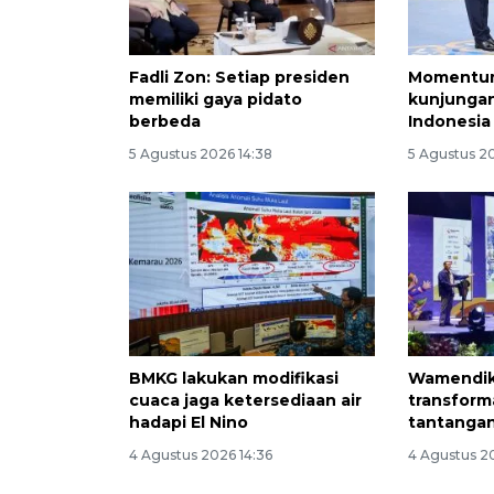
Fadli Zon: Setiap presiden
Momentum
memiliki gaya pidato
kunjungan
berbeda
Indonesia
5 Agustus 2026 14:38
5 Agustus 2
BMKG lakukan modifikasi
Wamendik
cuaca jaga ketersediaan air
transform
hadapi El Nino
tantanga
4 Agustus 2026 14:36
4 Agustus 20