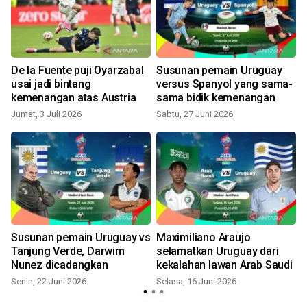
De la Fuente puji Oyarzabal
Susunan pemain Uruguay
usai jadi bintang
versus Spanyol yang sama-
kemenangan atas Austria
sama bidik kemenangan
Jumat, 3 Juli 2026
Sabtu, 27 Juni 2026
S
i
Susunan pemain Uruguay vs
Maximiliano Araujo
Tanjung Verde, Darwim
selamatkan Uruguay dari
Nunez dicadangkan
kekalahan lawan Arab Saudi
Senin, 22 Juni 2026
Selasa, 16 Juni 2026
S