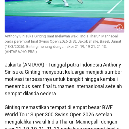
Anthony Sinisuka Ginting saat melawan wakil India Tharun Mannepalli
pada perempat final Swiss Open 2026 di St. Jakobshalle, Basel, Jumat
(13/3/2026). Ginting menang dengan skor 21-19, 19-21, 21-13.
(ANTARA/HO-PBSI)
Jakarta (ANTARA) - Tunggal putra Indonesia Anthony
Sinisuka Ginting menyebut keluarga menjadi sumber
motivasi terbesarnya untuk bangkit hingga kembali
menembus semifinal turnamen internasional setelah
sempat dilanda cedera.
Ginting memastikan tempat di empat besar BWF
World Tour Super 300 Swiss Open 2026 setelah
mengalahkan wakil India Tharun Mannepalli dengan
skor 21-19, 19-21, 21-13 pada laga perempat final di