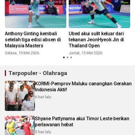
Anthony Ginting kembali
Ubed akui sulit keluar dari
setelah tiga edisi absen di
tekanan JeonHyeok Jin di
Malaysia Masters
Thailand Open
Selasa, 19 Mei 2026
Jumat, 15 Mei 2026
R
Terpopuler - Olahraga
KORMI-Pemprov Maluku canangkan Gerakan
Indonesia Aktif
6 hari lalu
Shyane Pattynama akui Timor Leste berikan
perlawanan hebat
5 hari lalu