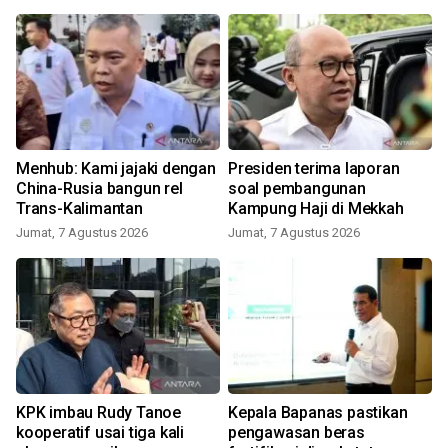
P
Menhub: Kami jajaki dengan
Presiden terima laporan
China-Rusia bangun rel
soal pembangunan
Trans-Kalimantan
Kampung Haji di Mekkah
Jumat, 7 Agustus 2026
Jumat, 7 Agustus 2026
KPK imbau Rudy Tanoe
Kepala Bapanas pastikan
kooperatif usai tiga kali
pengawasan beras