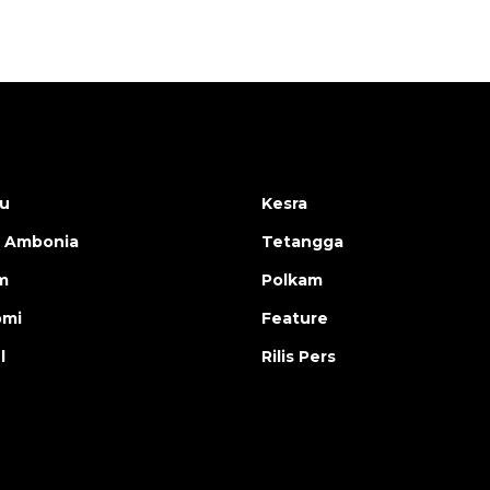
u
Kesra
 Ambonia
Tetangga
m
Polkam
omi
Feature
l
Rilis Pers