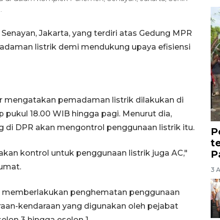
.
Senayan, Jakarta, yang terdiri atas Gedung MPR
daman listrik demi mendukung upaya efisiensi
dar mengatakan pemadaman listrik dilakukan di
p pukul 18.00 WIB hingga pagi. Menurut dia,
di DPR akan mengontrol penggunaan listrik itu.
P
t
P
kan kontrol untuk penggunaan listrik juga AC,"
Jumat.
3 
juga memberlakukan penghematan penggunaan
aan-kendaraan yang digunakan oleh pejabat
selon 3 hingga eselon 1.