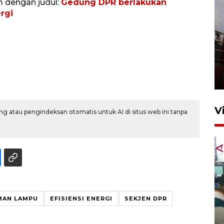
m dengan judul:
Gedung DPR berlakukan
rgi
Unjuk rasa protes penataan
Pasar Higienis
5 Mei 2026 05:32
V
g atau pengindeksan otomatis untuk AI di situs web ini tanpa
MAN LAMPU
EFISIENSI ENERGI
SEKJEN DPR
Ambon ajak semua pihak buka
ruang pada anak di lembaga