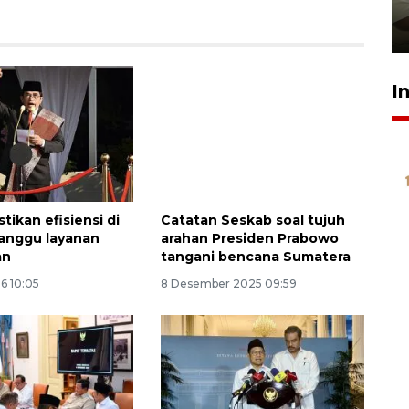
pembinaan
23 Juli 2026 14:28
I
tikan efisiensi di
Catatan Seskab soal tujuh
anggu layanan
arahan Presiden Prabowo
an
tangani bencana Sumatera
6 10:05
8 Desember 2025 09:59