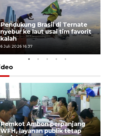
Pendukung Brasil di Ternate
nyebur ke laut usai tim favorit
kalah
6 Juli 2026 16:37
ideo
Pemkot Ambon perpanjang
WFH, layanan publik tetap
Pemkot 