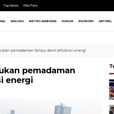
Top News
Rilis Pers
NAL
MALUKU
METRO AMBOINA
HUKUM
EKONOMI
ARTIKEL
ukan pemadaman lampu demi efisiensi energi
T
kukan pemadaman
i energi