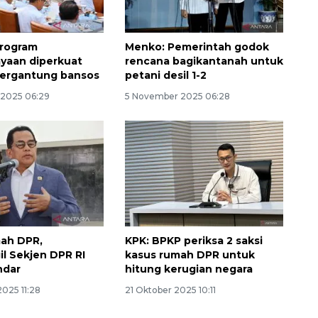
Program
Menko: Pemerintah godok
yaan diperkuat
rencana bagikantanah untuk
bergantung bansos
petani desil 1-2
2025 06:29
5 November 2025 06:28
Vaksin HPV untuk siswa laki-
laki
2026-08-06 06:30:00
ah DPR,
KPK: BPKP periksa 2 saksi
l Sekjen DPR RI
kasus rumah DPR untuk
ndar
hitung kerugian negara
025 11:28
21 Oktober 2025 10:11