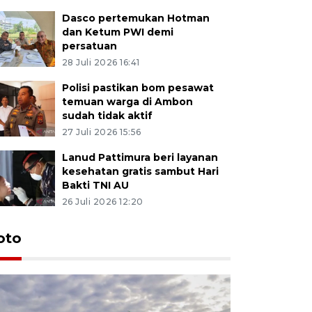
Dasco pertemukan Hotman
dan Ketum PWI demi
persatuan
28 Juli 2026 16:41
Polisi pastikan bom pesawat
temuan warga di Ambon
sudah tidak aktif
27 Juli 2026 15:56
Lanud Pattimura beri layanan
kesehatan gratis sambut Hari
Bakti TNI AU
26 Juli 2026 12:20
Euforia s
oto
Ternate
4 Juli 2026 11:1