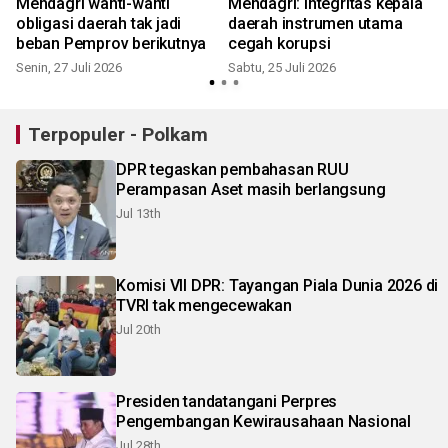
Mendagri wanti-wanti
Mendagri: Integritas kepala
obligasi daerah tak jadi
daerah instrumen utama
beban Pemprov berikutnya
cegah korupsi
Senin, 27 Juli 2026
Sabtu, 25 Juli 2026
S
Terpopuler - Polkam
DPR tegaskan pembahasan RUU
Perampasan Aset masih berlangsung
Jul 13th
Komisi VII DPR: Tayangan Piala Dunia 2026 di
TVRI tak mengecewakan
Jul 20th
Presiden tandatangani Perpres
Pengembangan Kewirausahaan Nasional
Jul 28th