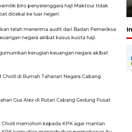
pembinaan
milik biro penyelenggara haji Maktour tidak
23 Juli 2026 14:28
t dicekal ke luar negeri.
I
an telah menerima audit dari Badan Pemeriksa
uangan negara akibat kasus kuota haji.
gumumkan kerugian keuangan negara akibat
t Cholil di Rumah Tahanan Negara Cabang
ahan Gus Alex di Rutan Cabang Gedung Pusat
ut Cholil memohon kepada KPK agar mantan
h. KPK kemudian mengabulkan permohonan itu