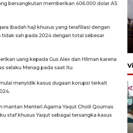
ang bersangkutan memberikan 406.000 dolar AS
ra ibadah haji khusus yang terafiliasi dengan
Unjuk rasa protes penataan
tidak sah pada 2024 dengan total sebesar
Pasar Higienis
5 Mei 2026 05:32
rikan uang kepada Gus Alex dan Hilman karena
V
as selaku Menag pada saat itu.
ulai menyidik kasus dugaan korupsi terkait
024.
 mantan Menteri Agama Yaqut Cholil Qoumas
laku staf khusus Yaqut sebagai tersangka kasus
Ambon ajak semua pihak buka
ruang pada anak di lembaga