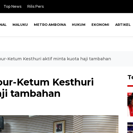
Top News
Rilis Pers
NAL
MALUKU
METRO AMBOINA
HUKUM
EKONOMI
ARTIKEL
our-Ketum Kesthuri aktif minta kuota haji tambahan
T
our-Ketum Kesthuri
aji tambahan