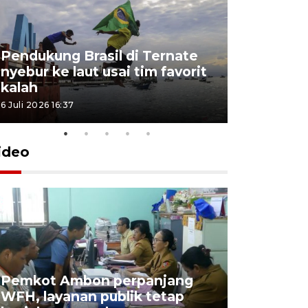
Pendukung Brasil di Ternate
nyebur ke laut usai tim favorit
kalah
6 Juli 2026 16:37
ideo
Pemkot Ambon perpanjang
WFH, layanan publik tetap
Pemkot 