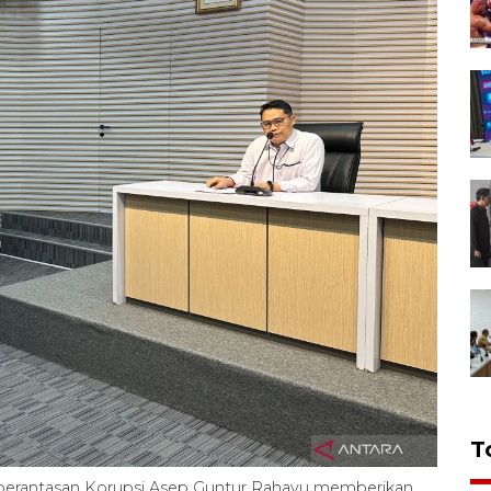
T
berantasan Korupsi Asep Guntur Rahayu memberikan