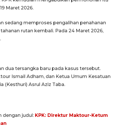
19 Maret 2026.
n sedang memproses pengalihan penahanan
 tahanan rutan kembali. Pada 24 Maret 2026,
.
dua tersangka baru pada kasus tersebut.
aktour Ismail Adham, dan Ketua Umum Kesatuan
Memberantas kejahatan
jalanan Jakarta
a (Kesthuri) Asrul Aziz Taba.
2026-08-05 18:00:00
m dengan judul:
KPK: Direktur Maktour-Ketum
han