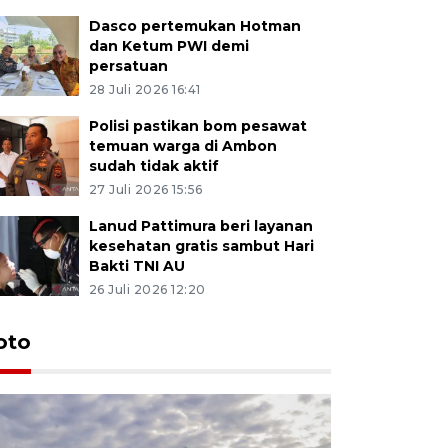
Dasco pertemukan Hotman
dan Ketum PWI demi
persatuan
28 Juli 2026 16:41
Polisi pastikan bom pesawat
temuan warga di Ambon
sudah tidak aktif
27 Juli 2026 15:56
Lanud Pattimura beri layanan
kesehatan gratis sambut Hari
Bakti TNI AU
26 Juli 2026 12:20
Euforia s
oto
Ternate
4 Juli 2026 11:1