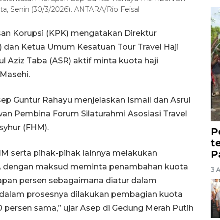
a, Senin (30/3/2026). ANTARA/Rio Feisal
an Korupsi (KPK) mengatakan Direktur
) dan Ketua Umum Kesatuan Tour Travel Haji
l Aziz Taba (ASR) aktif minta kuota haji
 Masehi.
ep Guntur Rahayu menjelaskan Ismail dan Asrul
an Pembina Forum Silaturahmi Asosiasi Travel
syhur (FHM).
P
t
P
 serta pihak-pihak lainnya melakukan
AA dengan maksud meminta penambahan kuota
3 
lapan persen sebagaimana diatur dalam
 dalam prosesnya dilakukan pembagian kuota
0 persen sama,” ujar Asep di Gedung Merah Putih