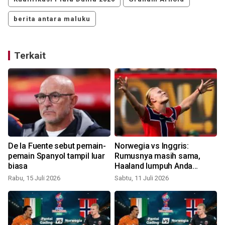
berita antara maluku
Terkait
t
De la Fuente sebut pemain-
Norwegia vs Inggris:
pemain Spanyol tampil luar
Rumusnya masih sama,
biasa
Haaland lumpuh Anda
menang
Rabu, 15 Juli 2026
Sabtu, 11 Juli 2026
S