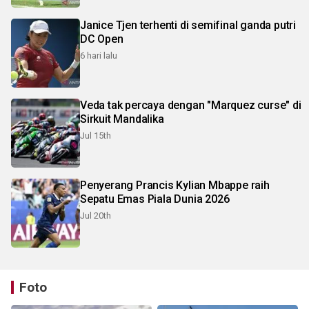
Janice Tjen terhenti di semifinal ganda putri
DC Open
6 hari lalu
Veda tak percaya dengan "Marquez curse" di
Sirkuit Mandalika
Jul 15th
Penyerang Prancis Kylian Mbappe raih
Sepatu Emas Piala Dunia 2026
Jul 20th
Foto