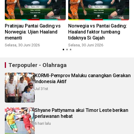
Pratinjau Pantai Gading vs
Norwegia vs Pantai Gading:
k
Norwegia: Ujian Haaland
Haaland faktor tumbang
menanti
tidaknya Si Gajah
J
Selasa, 30 Juni 2026
Selasa, 30 Juni 2026
Terpopuler - Olahraga
KORMI-Pemprov Maluku canangkan Gerakan
Indonesia Aktif
Jul 31st
Shyane Pattynama akui Timor Leste berikan
perlawanan hebat
6 hari lalu