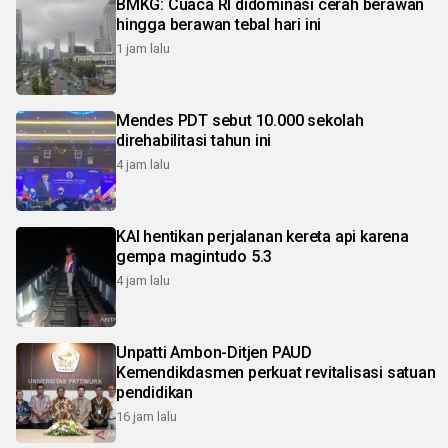
BMKG: Cuaca RI didominasi cerah berawan
hingga berawan tebal hari ini
1 jam lalu
Mendes PDT sebut 10.000 sekolah
direhabilitasi tahun ini
4 jam lalu
KAI hentikan perjalanan kereta api karena
gempa magintudo 5.3
4 jam lalu
Unpatti Ambon-Ditjen PAUD
Kemendikdasmen perkuat revitalisasi satuan
pendidikan
16 jam lalu