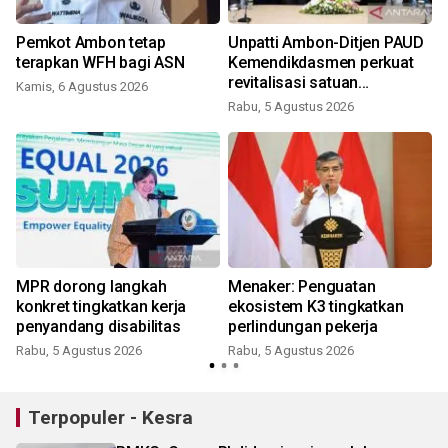
Pemkot Ambon tetap
Unpatti Ambon-Ditjen PAUD
terapkan WFH bagi ASN
Kemendikdasmen perkuat
revitalisasi satuan
Kamis, 6 Agustus 2026
pendidikan
Rabu, 5 Agustus 2026
MPR dorong langkah
Menaker: Penguatan
konkret tingkatkan kerja
ekosistem K3 tingkatkan
penyandang disabilitas
perlindungan pekerja
Rabu, 5 Agustus 2026
Rabu, 5 Agustus 2026
Terpopuler - Kesra