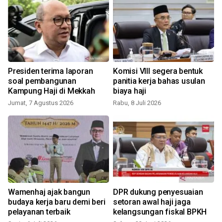
Presiden terima laporan
Komisi VIII segera bentuk
soal pembangunan
panitia kerja bahas usulan
Kampung Haji di Mekkah
biaya haji
J
Jumat, 7 Agustus 2026
Rabu, 8 Juli 2026
Wamenhaj ajak bangun
DPR dukung penyesuaian
budaya kerja baru demi beri
setoran awal haji jaga
pelayanan terbaik
kelangsungan fiskal BPKH