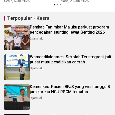
Senin, 6 Juli 2026
Selasa, 23 Juni 2026
S
Terpopuler - Kesra
Pemkab Tanimbar Maluku perkuat program
pencegahan stunting lewat Genting 2026
2 jam lalu
Wamendikdasmen: Sekolah Terintegrasi jadi
pusat mutu pendidikan daerah
8 jam lalu
Kemenkes: Pasien BPJS yang viral tunggu 8
jam karena HCU RSCM terbatas
9 jam lalu