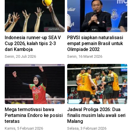
Indonesia runner-up SEA V
PBVSI siapkan naturalisasi
Cup 2026, kalah tipis 2-3
empat pemain Brasil untuk
dari Kamboja
Olimpiade 2032
Senin, 20 Juli 2026
Senin, 16 Maret 2026
Mega termotivasi bawa
Jadwal Proliga 2026: Dua
Pertamina Endoro ke posisi
finalis musim lalu awali seri
teratas
Malang
Kamis, 5 Februari 2026
Selasa, 3 Februari 2026
S