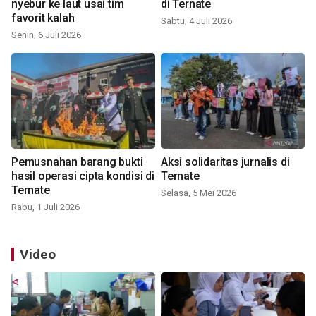
nyebur ke laut usai tim
di Ternate
favorit kalah
Sabtu, 4 Juli 2026
Senin, 6 Juli 2026
Pemusnahan barang bukti
Aksi solidaritas jurnalis di
hasil operasi cipta kondisi di
Ternate
Ternate
Selasa, 5 Mei 2026
Rabu, 1 Juli 2026
Video