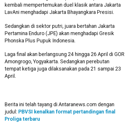
kembali mempertemukan duel klasik antara Jakarta
LavAni menghadapi Jakarta Bhayangkara Presisi.
Sedangkan di sektor putri, juara bertahan Jakarta
Pertamina Enduro (JPE) akan menghadapi Gresik
Phonska Plus Pupuk Indonesia.
Laga final akan berlangsung 24 hingga 26 April di GOR
Amongrogo, Yogyakarta. Sedangkan perebutan
tempat ketiga juga dilaksanakan pada 21 sampai 23
April.
Berita ini telah tayang di Antaranews.com dengan
judul:
PBVSI kenalkan format pertandingan final
Proliga terbaru