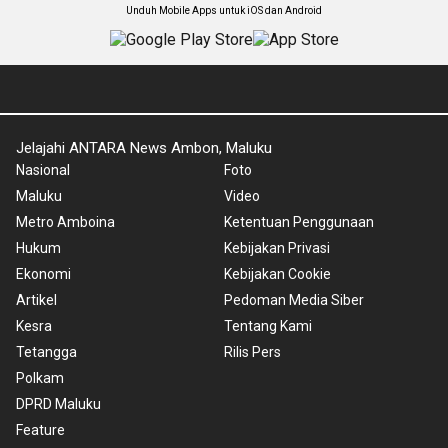
Unduh Mobile Apps untuk iOS dan Android
Jelajahi ANTARA News Ambon, Maluku
Nasional
Foto
Maluku
Video
Metro Amboina
Ketentuan Penggunaan
Hukum
Kebijakan Privasi
Ekonomi
Kebijakan Cookie
Artikel
Pedoman Media Siber
Kesra
Tentang Kami
Tetangga
Rilis Pers
Polkam
DPRD Maluku
Feature