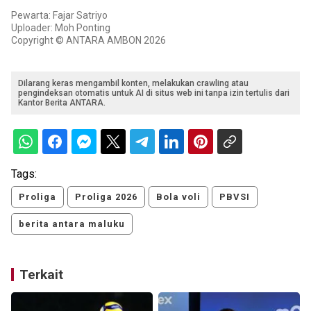
Pewarta: Fajar Satriyo
Uploader: Moh Ponting
Copyright © ANTARA AMBON 2026
Dilarang keras mengambil konten, melakukan crawling atau
pengindeksan otomatis untuk AI di situs web ini tanpa izin tertulis dari
Kantor Berita ANTARA.
Tags:
Proliga
Proliga 2026
Bola voli
PBVSI
berita antara maluku
Terkait