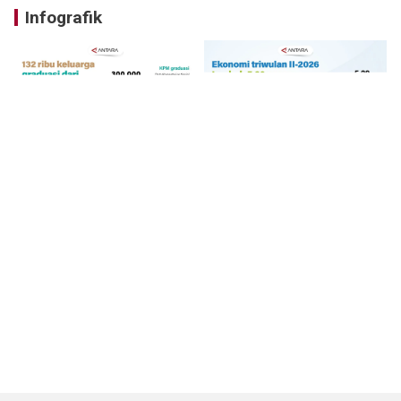
Infografik