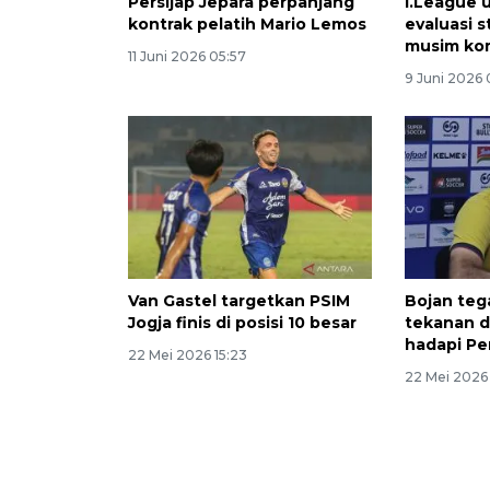
Persijap Jepara perpanjang
I.League 
kontrak pelatih Mario Lemos
evaluasi 
musim kom
11 Juni 2026 05:57
9 Juni 2026 
Van Gastel targetkan PSIM
Bojan teg
Jogja finis di posisi 10 besar
tekanan d
hadapi Pe
22 Mei 2026 15:23
22 Mei 2026 