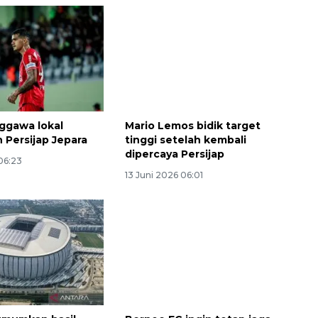
ggawa lokal
Mario Lemos bidik target
 Persijap Jepara
tinggi setelah kembali
dipercaya Persijap
 06:23
13 Juni 2026 06:01
Sinyal positif perekonomian
Indonesia
2026-08-05 15:00:00