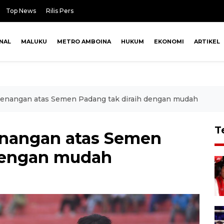
Top News
Rilis Pers
NAL
MALUKU
METRO AMBOINA
HUKUM
EKONOMI
ARTIKEL
enangan atas Semen Padang tak diraih dengan mudah
T
nangan atas Semen
 dengan mudah