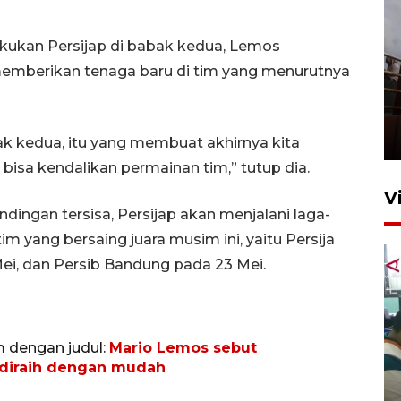
kukan Persijap di babak kedua, Lemos
memberikan tenaga baru di tim yang menurutnya
Unjuk rasa protes penataan
Pasar Higienis
5 Mei 2026 05:32
bak kedua, itu yang membuat akhirnya kita
bisa kendalikan permainan tim,” tutup dia.
V
ingan tersisa, Persijap akan menjalani laga-
im yang bersaing juara musim ini, yaitu Persija
ei, dan Persib Bandung pada 23 Mei.
m dengan judul:
Mario Lemos sebut
Ambon ajak semua pihak buka
diraih dengan mudah
ruang pada anak di lembaga