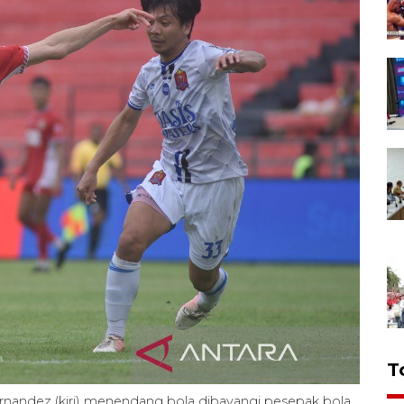
T
nandez (kiri) menendang bola dibayangi pesepak bola