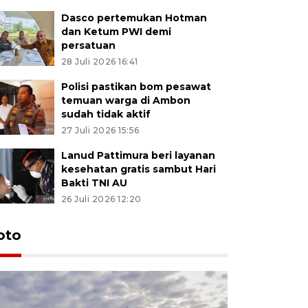
Dasco pertemukan Hotman
dan Ketum PWI demi
persatuan
28 Juli 2026 16:41
Polisi pastikan bom pesawat
temuan warga di Ambon
sudah tidak aktif
27 Juli 2026 15:56
Lanud Pattimura beri layanan
kesehatan gratis sambut Hari
Bakti TNI AU
26 Juli 2026 12:20
Euforia s
oto
Ternate
4 Juli 2026 11:1