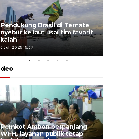
Pendukung Brasil di Ternate
nyebur ke laut usai tim favorit
kalah
6 Juli 2026 16:37
ideo
Pemkot Ambon perpanjang
WFH, layanan publik tetap
Pemkot 