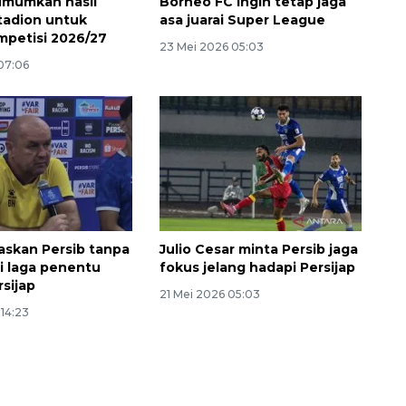
umumkan hasil
Borneo FC ingin tetap jaga
stadion untuk
asa juarai Super League
petisi 2026/27
23 Mei 2026 05:03
07:06
askan Persib tanpa
Julio Cesar minta Persib jaga
i laga penentu
fokus jelang hadapi Persijap
rsijap
21 Mei 2026 05:03
14:23