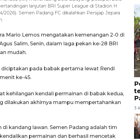
pertandingan lanjutan BRI Super League di Stadion H
/4/2026). Semen Padang FC dikalahkan Persijap Jepara
m.
epara Mario Lemos mengatakan kemenangan 2-0 di
Agus Salim, Senin, dalam laga pekan ke-28 BRI
gan mudah.
ini diciptakan pada babak pertama lewat Rendi
 menit ke-45.
P
t
at kehilangan kendali permainan di babak kedua,
P
g dilakukan akhirnya mampu mempertahankan
3 
ain di kandang lawan. Semen Padang adalah tim
a kendalikan permainan dan berhasil mencetak