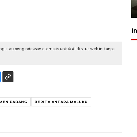
pembinaan
23 Juli 2026 14:28
I
g atau pengindeksan otomatis untuk AI di situs web ini tanpa
MEN PADANG
BERITA ANTARA MALUKU