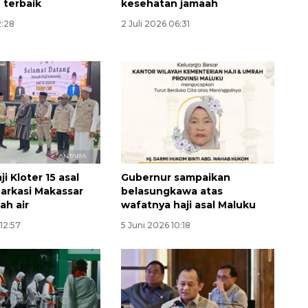
 terbaik
kesehatan jamaah
2:28
2 Juli 2026 06:31
i Kloter 15 asal
Gubernur sampaikan
arkasi Makassar
belasungkawa atas
ah air
wafatnya haji asal Maluku
 12:57
5 Juni 2026 10:18