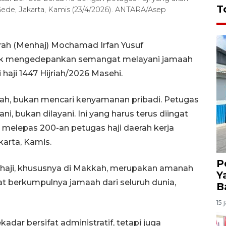
T
ede, Jakarta, Kamis (23/4/2026). ANTARA/Asep
rah (Menhaj) Mochamad Irfan Yusuf
tuk mengedepankan semangat melayani jamaah
i haji 1447 Hijriah/2026 Masehi.
aah, bukan mencari kenyamanan pribadi. Petugas
i, bukan dilayani. Ini yang harus terus diingat
at melepas 200-an petugas haji daerah kerja
arta, Kamis.
P
haji, khususnya di Makkah, merupakan amanah
Y
at berkumpulnya jamaah dari seluruh dunia,
B
15 
kadar bersifat administratif, tetapi juga