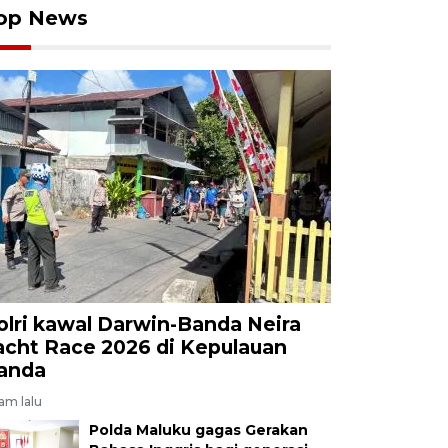
op News
olri kawal Darwin-Banda Neira
acht Race 2026 di Kepulauan
anda
jam lalu
Polda Maluku gagas Gerakan