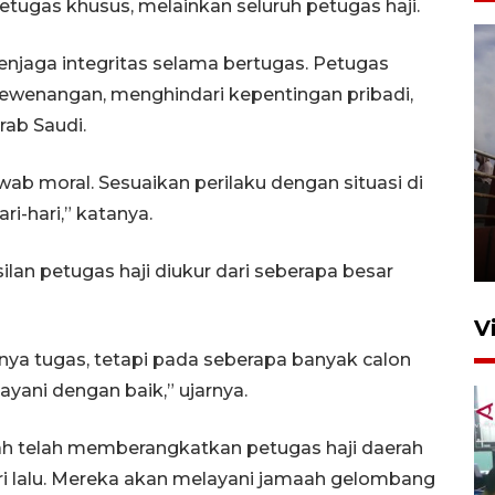
tugas khusus, melainkan seluruh petugas haji.
menjaga integritas selama bertugas. Petugas
ewenangan, menghindari kepentingan pribadi,
rab Saudi.
awab moral. Sesuaikan perilaku dengan situasi di
Unjuk rasa protes penataan
i-hari,” katanya.
Pasar Higienis
5 Mei 2026 05:32
an petugas haji diukur dari seberapa besar
V
nya tugas, tetapi pada seberapa banyak calon
layani dengan baik,” ujarnya.
h telah memberangkatkan petugas haji daerah
ri lalu. Mereka akan melayani jamaah gelombang