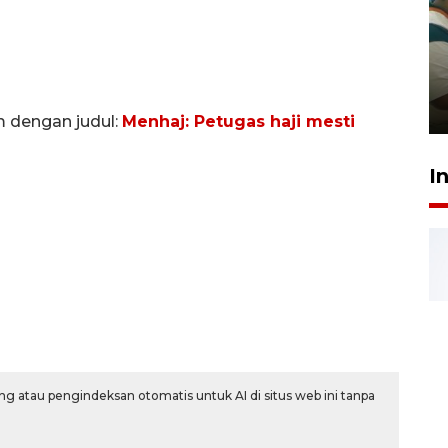
Ambon ajak semua pihak buka
ruang pada anak di lembaga
pembinaan
23 Juli 2026 14:28
m dengan judul:
Menhaj: Petugas haji mesti
I
g atau pengindeksan otomatis untuk AI di situs web ini tanpa