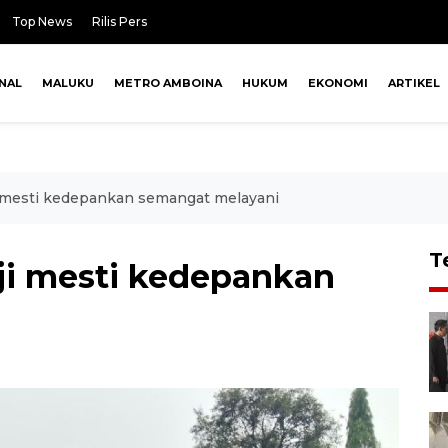
Top News
Rilis Pers
NAL
MALUKU
METRO AMBOINA
HUKUM
EKONOMI
ARTIKEL
i mesti kedepankan semangat melayani
T
ji mesti kedepankan