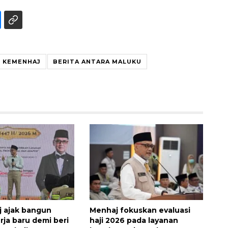
KEMENHAJ
BERITA ANTARA MALUKU
160 ribu sambungan baru
jaringan gas 2026
2026-08-07 18:00:00
 ajak bangun
Menhaj fokuskan evaluasi
rja baru demi beri
haji 2026 pada layanan