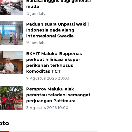
Bahasa Inggris bagi generasi
muda
15 jam lalu
Paduan suara Unpatti wakili
Indonesia pada ajang
internasional Swedia
15 jam lalu
BKHIT Maluku-Bappenas
perkuat hilirisasi ekspor
perikanan terkhusus
komoditas TCT
7 Agustus 2026 20:03
Pemprov Maluku ajak
perantau teladani semangat
perjuangan Pattimura
3 Agustus 2026 10:00
Euforia s
oto
Ternate