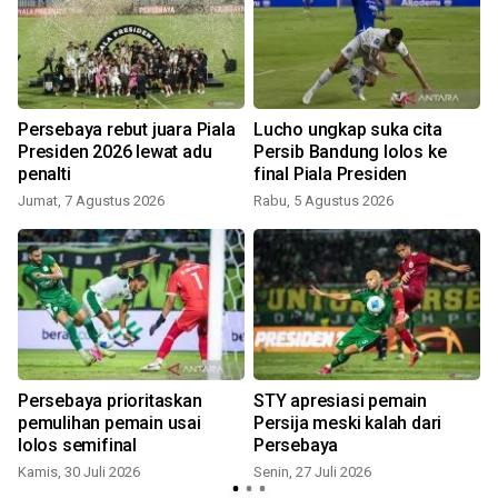
Persebaya rebut juara Piala
Lucho ungkap suka cita
Presiden 2026 lewat adu
Persib Bandung lolos ke
penalti
final Piala Presiden
S
Jumat, 7 Agustus 2026
Rabu, 5 Agustus 2026
Persebaya prioritaskan
STY apresiasi pemain
k
pemulihan pemain usai
Persija meski kalah dari
lolos semifinal
Persebaya
Kamis, 30 Juli 2026
Senin, 27 Juli 2026
S