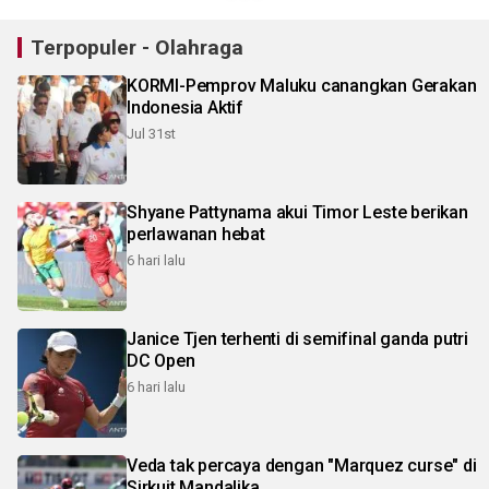
Terpopuler - Olahraga
KORMI-Pemprov Maluku canangkan Gerakan
Indonesia Aktif
Jul 31st
Shyane Pattynama akui Timor Leste berikan
perlawanan hebat
6 hari lalu
Janice Tjen terhenti di semifinal ganda putri
DC Open
6 hari lalu
Veda tak percaya dengan "Marquez curse" di
Sirkuit Mandalika