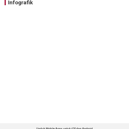
Infografik
Unduh Mobile Apps untuk iOS dan Android