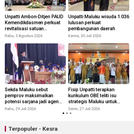
Unpatti Ambon-Ditjen PAUD
Unpatti Maluku wisuda 1.036
Kemendikdasmen perkuat
lulusan perkuat
revitalisasi satuan
pembangunan daerah
pendidikan
Rabu, 5 Agustus 2026
Kamis, 30 Juli 2026
S
Sekda Maluku sebut
Fisip Unpatti terapkan
i
pemprov maksimalkan
kurikulum OBE teliti isu
r
potensi sarjana jadi agen
strategis Maluku untuk
perubahan era society 5.0
solusi pembangunan daerah
Rabu, 29 Juli 2026
Senin, 27 Juli 2026
K
Terpopuler - Kesra