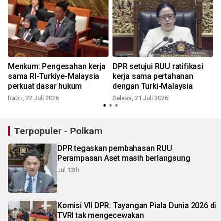
Menkum: Pengesahan kerja
DPR setujui RUU ratifikasi
sama RI-Turkiye-Malaysia
kerja sama pertahanan
perkuat dasar hukum
dengan Turki-Malaysia
Rabu, 22 Juli 2026
Selasa, 21 Juli 2026
R
Terpopuler - Polkam
DPR tegaskan pembahasan RUU
Perampasan Aset masih berlangsung
Jul 13th
Komisi VII DPR: Tayangan Piala Dunia 2026 di
TVRI tak mengecewakan