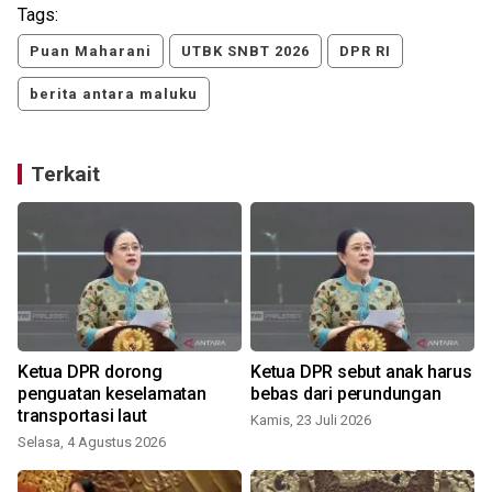
Tags:
Puan Maharani
UTBK SNBT 2026
DPR RI
berita antara maluku
Terkait
i
Ketua DPR dorong
Ketua DPR sebut anak harus
penguatan keselamatan
bebas dari perundungan
transportasi laut
Kamis, 23 Juli 2026
Selasa, 4 Agustus 2026
S