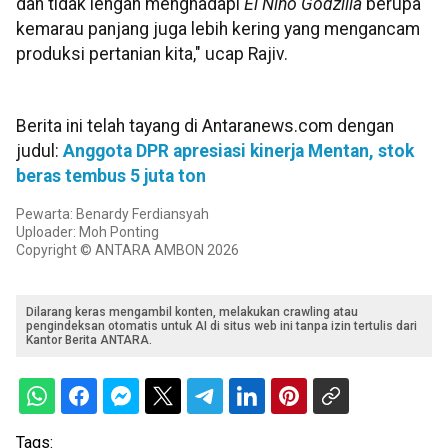
dan tidak lengah menghadapi
El Nino Godzilla
berupa
kemarau panjang juga lebih kering yang mengancam
produksi pertanian kita," ucap Rajiv.
Berita ini telah tayang di Antaranews.com dengan
judul:
Anggota DPR apresiasi kinerja Mentan, stok
beras tembus 5 juta ton
Pewarta: Benardy Ferdiansyah
Uploader: Moh Ponting
Copyright © ANTARA AMBON 2026
Dilarang keras mengambil konten, melakukan crawling atau
pengindeksan otomatis untuk AI di situs web ini tanpa izin tertulis dari
Kantor Berita ANTARA.
Tags: