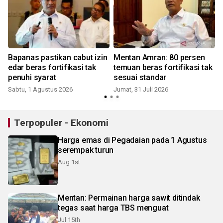
Bapanas pastikan cabut izin
Mentan Amran: 80 persen
edar beras fortifikasi tak
temuan beras fortifikasi tak
penuhi syarat
sesuai standar
Sabtu, 1 Agustus 2026
Jumat, 31 Juli 2026
R
Terpopuler - Ekonomi
Harga emas di Pegadaian pada 1 Agustus
serempak turun
Aug 1st
Mentan: Permainan harga sawit ditindak
tegas saat harga TBS menguat
Jul 15th