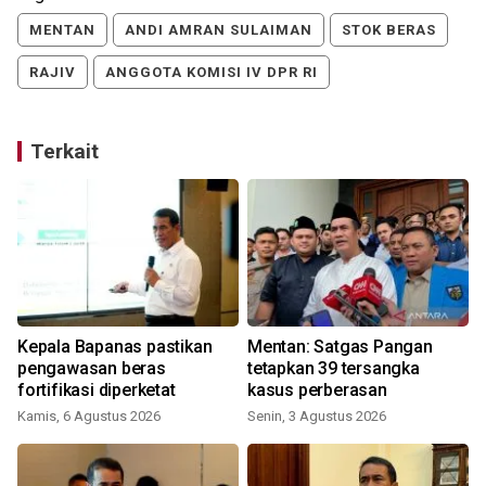
MENTAN
ANDI AMRAN SULAIMAN
STOK BERAS
RAJIV
ANGGOTA KOMISI IV DPR RI
Terkait
s
Kepala Bapanas pastikan
Mentan: Satgas Pangan
pengawasan beras
tetapkan 39 tersangka
fortifikasi diperketat
kasus perberasan
Kamis, 6 Agustus 2026
Senin, 3 Agustus 2026
J