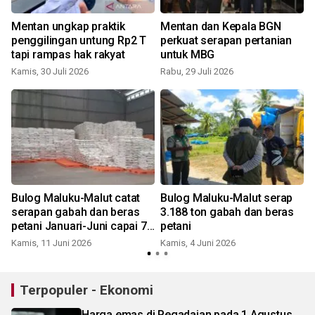
Mentan ungkap praktik
Mentan dan Kepala BGN
penggilingan untung Rp2 T
perkuat serapan pertanian
tapi rampas hak rakyat
untuk MBG
Kamis, 30 Juli 2026
Rabu, 29 Juli 2026
Bulog Maluku-Malut catat
Bulog Maluku-Malut serap
serapan gabah dan beras
3.188 ton gabah dan beras
petani Januari-Juni capai 70
petani
persen
Kamis, 11 Juni 2026
Kamis, 4 Juni 2026
S
Terpopuler - Ekonomi
Harga emas di Pegadaian pada 1 Agustus