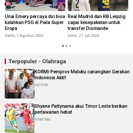
Unai Emery percaya diri bisa
Real Madrid dan RB Leipzig
kalahkan PSG di Piala Super
capai kesepakatan untuk
Eropa
transfer Diomande
Sabtu, 1 Agustus 2026
Senin, 27 Juli 2026
S
Terpopuler - Olahraga
KORMI-Pemprov Maluku canangkan Gerakan
Indonesia Aktif
Jul 31st
Shyane Pattynama akui Timor Leste berikan
perlawanan hebat
6 hari lalu