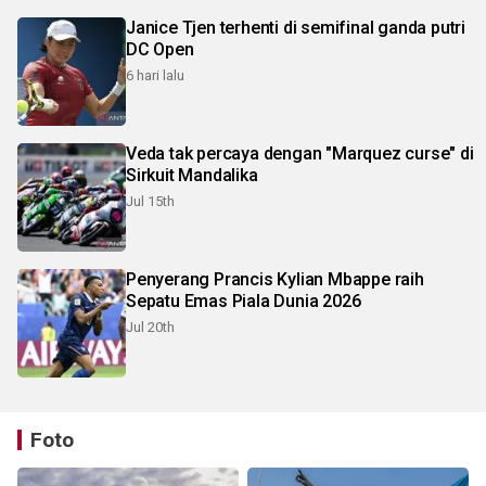
Janice Tjen terhenti di semifinal ganda putri
DC Open
6 hari lalu
Veda tak percaya dengan "Marquez curse" di
Sirkuit Mandalika
Jul 15th
Penyerang Prancis Kylian Mbappe raih
Sepatu Emas Piala Dunia 2026
Jul 20th
Foto