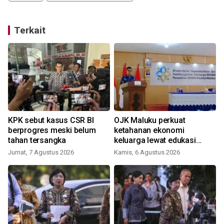
Terkait
KPK sebut kasus CSR BI
OJK Maluku perkuat
M
berprogres meski belum
ketahanan ekonomi
r
tahan tersangka
keluarga lewat edukasi
literasi keuangan bagi
Jumat, 7 Agustus 2026
Kamis, 6 Agustus 2026
R
penyuluh