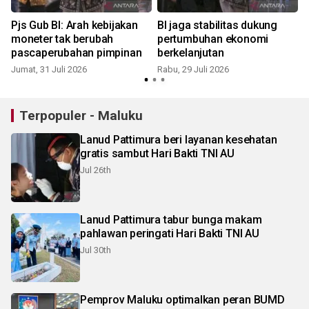
Pjs Gub BI: Arah kebijakan
BI jaga stabilitas dukung
moneter tak berubah
pertumbuhan ekonomi
pascaperubahan pimpinan
berkelanjutan
Jumat, 31 Juli 2026
Rabu, 29 Juli 2026
S
Terpopuler - Maluku
Lanud Pattimura beri layanan kesehatan
gratis sambut Hari Bakti TNI AU
Jul 26th
Lanud Pattimura tabur bunga makam
pahlawan peringati Hari Bakti TNI AU
Jul 30th
Pemprov Maluku optimalkan peran BUMD