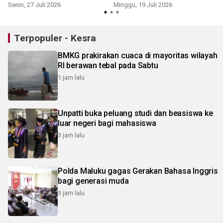
Senin, 27 Juli 2026
Minggu, 19 Juli 2026
S
Terpopuler - Kesra
BMKG prakirakan cuaca di mayoritas wilayah
RI berawan tebal pada Sabtu
1 jam lalu
Unpatti buka peluang studi dan beasiswa ke
luar negeri bagi mahasiswa
3 jam lalu
Polda Maluku gagas Gerakan Bahasa Inggris
bagi generasi muda
3 jam lalu