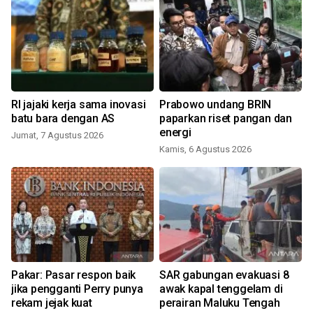
RI jajaki kerja sama inovasi
Prabowo undang BRIN
batu bara dengan AS
paparkan riset pangan dan
energi
Jumat, 7 Agustus 2026
Kamis, 6 Agustus 2026
R
Pakar: Pasar respon baik
SAR gabungan evakuasi 8
jika pengganti Perry punya
awak kapal tenggelam di
rekam jejak kuat
perairan Maluku Tengah